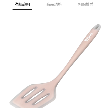
華南商業銀行
彰化商業銀行
詳細說明
商品規格
相關推薦
Apple Pay
上海商業儲蓄銀行
台北富邦商業銀行
國泰世華商業銀行
兆豐國際商業銀行
悠遊付
臺灣中小企業銀行
台中商業銀行
匯豐（台灣）商業銀行
華泰商業銀行
AFTEE先享後付
聯邦商業銀行
遠東國際商業銀行
相關說明
元大商業銀行
永豐商業銀行
【關於「AFTEE先享後付」】
玉山商業銀行
星展（台灣）商業銀行
ATM付款
AFTEE先享後付是「在收到商品之後才付款」的支付方式。 讓您購物簡單
台新國際商業銀行
中國信託商業銀行
便利好安心！
台灣樂天信用卡公司
１．簡單：不需註冊會員、不需綁卡、不需儲值。
運送方式
２．便利：只要手機號碼，簡訊認證，即可結帳。
３．安心：先確認商品／服務後，再付款。
宅配
每筆NT$130，滿NT$3,000(含以上)免運費
【「AFTEE先享後付」結帳流程】
１．於結帳方式選擇「AFTEE先享後付」後，將跳轉至「AFTEE先享後付」
離島配送
結帳頁面，進行簡訊認證並確認金額後，即可完成結帳。
２．訂單成立數日內，您將收到繳費通知簡訊。
每筆NT$250
３．收到繳費通知簡訊後14天內，點擊此簡訊中的連結，可透過四大超商／
ATM／網路銀行／等多元方式進行付款，方視為交易完成。
※ 請注意：結帳手續完成當下不需立刻繳費，但若您需要取消訂單，請聯絡
購買商品的店家。未經商家同意取消之訂單仍視為有效，需透過AFTEE先享
後付繳納相關費用。
※ 交易是否成功請以「AFTEE先享後付 」之結帳頁面顯示為準，若有關於