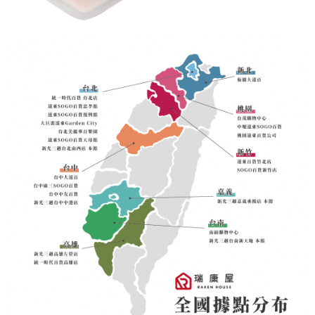
是否繳費成功／繳費後需取消欲退款等相關疑問，請聯繫「AFTEE先享後付
客戶支援中心」
https://netprotections.freshdesk.com/support/home
【注意事項】
１．透過由恩沛科技股份有限公司提供之「AFTEE先享後付」服務完成之交
易，需依本服務之必要範圍內提供個人資料，並將交易相關給付款項請求債
權轉讓予恩沛科技股份有限公司。
２．關於個人資料處理事宜，請瀏覽以下網址：
https://aftee.tw/terms/#terms3
３．未成年的使用者請事先徵得法定代理人或監護人之同意方可使用
「AFTEE先享後付」，若未經同意申辦者引起之損失，本公司不負相關責
任。
４．使用「AFTEE先享後付」時，將依據個別帳號之用戶狀況，依本公司即
時審查核予不同之上限額度；若仍有額度不足之情形，本公司將視審查結果
請求用戶進行身份認證。
５．嚴禁一人註冊多個帳號或使用他人資訊註冊。若發現惡意使用之情形，
恩沛科技股份有限公司將有權停止該用戶之使用額度並採取法律行動。