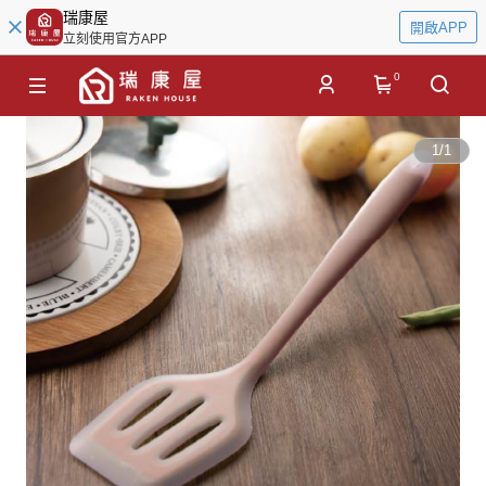
瑞康屋
開啟APP
立刻使用官方APP
0
1
/
1