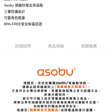
華南商業銀行
彰化商業銀行
Asobu 萌寵好瓶友保溫瓶
Apple Pay
上海商業儲蓄銀行
台北富邦商業銀行
國泰世華商業銀行
兆豐國際商業銀行
三重防護設計
悠遊付
臺灣中小企業銀行
台中商業銀行
可愛角色瓶蓋
匯豐（台灣）商業銀行
華泰商業銀行
BPA-FREE安全無毒認證
AFTEE先享後付
聯邦商業銀行
遠東國際商業銀行
相關說明
元大商業銀行
永豐商業銀行
【關於「AFTEE先享後付」】
玉山商業銀行
星展（台灣）商業銀行
ATM付款
AFTEE先享後付是「在收到商品之後才付款」的支付方式。 讓您購物簡單
台新國際商業銀行
中國信託商業銀行
便利好安心！
詳細說明
商品規格
相關推薦
台灣樂天信用卡公司
１．簡單：不需註冊會員、不需綁卡、不需儲值。
運送方式
２．便利：只要手機號碼，簡訊認證，即可結帳。
３．安心：先確認商品／服務後，再付款。
宅配
每筆NT$130，滿NT$3,000(含以上)免運費
【「AFTEE先享後付」結帳流程】
１．於結帳方式選擇「AFTEE先享後付」後，將跳轉至「AFTEE先享後付」
離島配送
結帳頁面，進行簡訊認證並確認金額後，即可完成結帳。
２．訂單成立數日內，您將收到繳費通知簡訊。
每筆NT$250
３．收到繳費通知簡訊後14天內，點擊此簡訊中的連結，可透過四大超商／
ATM／網路銀行／等多元方式進行付款，方視為交易完成。
※ 請注意：結帳手續完成當下不需立刻繳費，但若您需要取消訂單，請聯絡
購買商品的店家。未經商家同意取消之訂單仍視為有效，需透過AFTEE先享
後付繳納相關費用。
※ 交易是否成功請以「AFTEE先享後付 」之結帳頁面顯示為準，若有關於