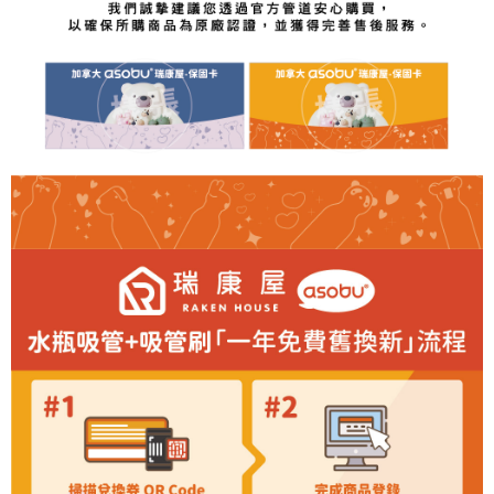
是否繳費成功／繳費後需取消欲退款等相關疑問，請聯繫「AFTEE先享後付
客戶支援中心」
https://netprotections.freshdesk.com/support/home
【注意事項】
１．透過由恩沛科技股份有限公司提供之「AFTEE先享後付」服務完成之交
易，需依本服務之必要範圍內提供個人資料，並將交易相關給付款項請求債
權轉讓予恩沛科技股份有限公司。
２．關於個人資料處理事宜，請瀏覽以下網址：
https://aftee.tw/terms/#terms3
３．未成年的使用者請事先徵得法定代理人或監護人之同意方可使用
「AFTEE先享後付」，若未經同意申辦者引起之損失，本公司不負相關責
任。
４．使用「AFTEE先享後付」時，將依據個別帳號之用戶狀況，依本公司即
時審查核予不同之上限額度；若仍有額度不足之情形，本公司將視審查結果
請求用戶進行身份認證。
５．嚴禁一人註冊多個帳號或使用他人資訊註冊。若發現惡意使用之情形，
恩沛科技股份有限公司將有權停止該用戶之使用額度並採取法律行動。