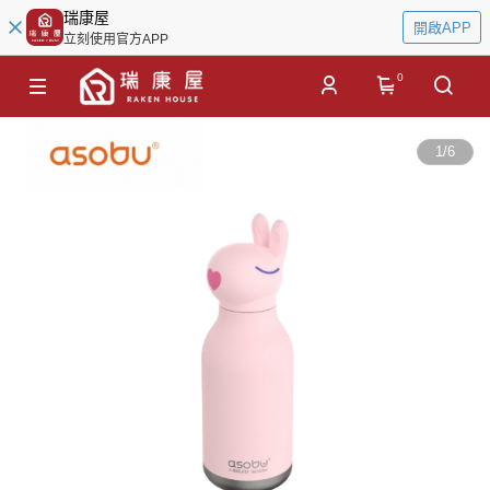
瑞康屋
開啟APP
立刻使用官方APP
0
1
/
6