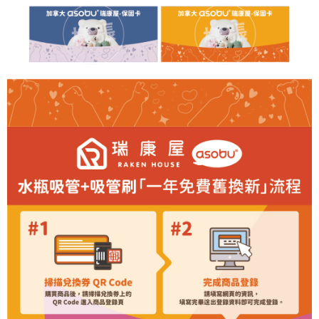
是否繳費成功／繳費後需取消欲退款等相關疑問，請聯繫「AFTEE先享後付
客戶支援中心」
https://netprotections.freshdesk.com/support/home
【注意事項】
１．透過由恩沛科技股份有限公司提供之「AFTEE先享後付」服務完成之交
易，需依本服務之必要範圍內提供個人資料，並將交易相關給付款項請求債
權轉讓予恩沛科技股份有限公司。
２．關於個人資料處理事宜，請瀏覽以下網址：
https://aftee.tw/terms/#terms3
３．未成年的使用者請事先徵得法定代理人或監護人之同意方可使用
「AFTEE先享後付」，若未經同意申辦者引起之損失，本公司不負相關責
任。
４．使用「AFTEE先享後付」時，將依據個別帳號之用戶狀況，依本公司即
時審查核予不同之上限額度；若仍有額度不足之情形，本公司將視審查結果
請求用戶進行身份認證。
５．嚴禁一人註冊多個帳號或使用他人資訊註冊。若發現惡意使用之情形，
恩沛科技股份有限公司將有權停止該用戶之使用額度並採取法律行動。