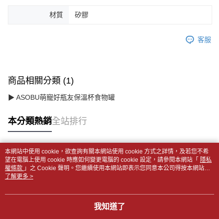
材質
矽膠
客服
商品相關分類 (1)
▶ ASOBU萌寵好瓶友保溫杯食物罐
本分類熱銷
全站排行
本網站中使用 cookie，欲查詢有關本網站使用 cookie 方式之詳情，及若您不希
熱門標籤
望在電腦上使用 cookie 時應如何變更電腦的 cookie 設定，請參閱本網站「
隱私
權條款
」之 Cookie 聲明。您繼續使用本網站即表示您同意本公司得按本網站使
用條款之 Cookie 聲明使用 cookie。
了解更多 >
我知道了