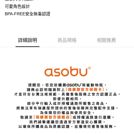
華南商業銀行
彰化商業銀行
可愛角色設計
Apple Pay
上海商業儲蓄銀行
台北富邦商業銀行
國泰世華商業銀行
兆豐國際商業銀行
BPA-FREE安全無毒認證
悠遊付
臺灣中小企業銀行
台中商業銀行
匯豐（台灣）商業銀行
華泰商業銀行
AFTEE先享後付
聯邦商業銀行
遠東國際商業銀行
相關說明
元大商業銀行
永豐商業銀行
詳細說明
商品規格
相關推薦
【關於「AFTEE先享後付」】
玉山商業銀行
星展（台灣）商業銀行
ATM付款
AFTEE先享後付是「在收到商品之後才付款」的支付方式。 讓您購物簡單
台新國際商業銀行
中國信託商業銀行
便利好安心！
台灣樂天信用卡公司
１．簡單：不需註冊會員、不需綁卡、不需儲值。
運送方式
２．便利：只要手機號碼，簡訊認證，即可結帳。
３．安心：先確認商品／服務後，再付款。
宅配
每筆NT$130，滿NT$3,000(含以上)免運費
【「AFTEE先享後付」結帳流程】
１．於結帳方式選擇「AFTEE先享後付」後，將跳轉至「AFTEE先享後付」
離島配送
結帳頁面，進行簡訊認證並確認金額後，即可完成結帳。
２．訂單成立數日內，您將收到繳費通知簡訊。
每筆NT$250
３．收到繳費通知簡訊後14天內，點擊此簡訊中的連結，可透過四大超商／
ATM／網路銀行／等多元方式進行付款，方視為交易完成。
※ 請注意：結帳手續完成當下不需立刻繳費，但若您需要取消訂單，請聯絡
購買商品的店家。未經商家同意取消之訂單仍視為有效，需透過AFTEE先享
後付繳納相關費用。
※ 交易是否成功請以「AFTEE先享後付 」之結帳頁面顯示為準，若有關於