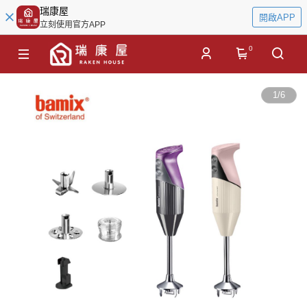
瑞康屋
開啟APP
立刻使用官方APP
0
1
/
6