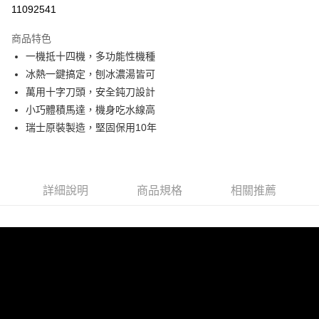
信用卡分期付款
11092541
3 期 0 利率 每期
NT$5,862
21家銀行
商品特色
合作金庫商業銀行
第一商業銀行
LINE Pay
一機抵十四機，多功能性機種
華南商業銀行
彰化商業銀行
冰熱一鍵搞定，刨冰濃湯皆可
Apple Pay
上海商業儲蓄銀行
台北富邦商業銀行
國泰世華商業銀行
兆豐國際商業銀行
萬用十字刀頭，安全鈍刀設計
悠遊付
臺灣中小企業銀行
台中商業銀行
小巧體積馬達，機身吃水線高
匯豐（台灣）商業銀行
華泰商業銀行
瑞士原裝製造，堅固保用10年
AFTEE先享後付
聯邦商業銀行
遠東國際商業銀行
相關說明
元大商業銀行
永豐商業銀行
【關於「AFTEE先享後付」】
玉山商業銀行
星展（台灣）商業銀行
ATM付款
AFTEE先享後付是「在收到商品之後才付款」的支付方式。 讓您購物簡單
台新國際商業銀行
中國信託商業銀行
便利好安心！
詳細說明
商品規格
相關推薦
台灣樂天信用卡公司
１．簡單：不需註冊會員、不需綁卡、不需儲值。
運送方式
２．便利：只要手機號碼，簡訊認證，即可結帳。
３．安心：先確認商品／服務後，再付款。
宅配
每筆NT$130，滿NT$3,000(含以上)免運費
【「AFTEE先享後付」結帳流程】
１．於結帳方式選擇「AFTEE先享後付」後，將跳轉至「AFTEE先享後付」
離島配送
結帳頁面，進行簡訊認證並確認金額後，即可完成結帳。
２．訂單成立數日內，您將收到繳費通知簡訊。
每筆NT$250
３．收到繳費通知簡訊後14天內，點擊此簡訊中的連結，可透過四大超商／
ATM／網路銀行／等多元方式進行付款，方視為交易完成。