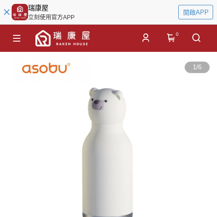
瑞康屋
開啟APP
立刻使用官方APP
0
1
/
6