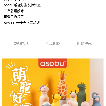
華南商業銀行
彰化商業銀行
Asobu 萌寵好瓶友保溫瓶
Apple Pay
上海商業儲蓄銀行
台北富邦商業銀行
國泰世華商業銀行
兆豐國際商業銀行
三重防護設計
悠遊付
臺灣中小企業銀行
台中商業銀行
可愛角色瓶蓋
匯豐（台灣）商業銀行
華泰商業銀行
BPA-FREE安全無毒認證
AFTEE先享後付
聯邦商業銀行
遠東國際商業銀行
相關說明
元大商業銀行
永豐商業銀行
【關於「AFTEE先享後付」】
玉山商業銀行
星展（台灣）商業銀行
ATM付款
AFTEE先享後付是「在收到商品之後才付款」的支付方式。 讓您購物簡單
台新國際商業銀行
中國信託商業銀行
便利好安心！
詳細說明
商品規格
相關推薦
台灣樂天信用卡公司
１．簡單：不需註冊會員、不需綁卡、不需儲值。
運送方式
２．便利：只要手機號碼，簡訊認證，即可結帳。
３．安心：先確認商品／服務後，再付款。
宅配
每筆NT$130，滿NT$3,000(含以上)免運費
【「AFTEE先享後付」結帳流程】
１．於結帳方式選擇「AFTEE先享後付」後，將跳轉至「AFTEE先享後付」
離島配送
結帳頁面，進行簡訊認證並確認金額後，即可完成結帳。
２．訂單成立數日內，您將收到繳費通知簡訊。
每筆NT$250
３．收到繳費通知簡訊後14天內，點擊此簡訊中的連結，可透過四大超商／
ATM／網路銀行／等多元方式進行付款，方視為交易完成。
※ 請注意：結帳手續完成當下不需立刻繳費，但若您需要取消訂單，請聯絡
購買商品的店家。未經商家同意取消之訂單仍視為有效，需透過AFTEE先享
後付繳納相關費用。
※ 交易是否成功請以「AFTEE先享後付 」之結帳頁面顯示為準，若有關於