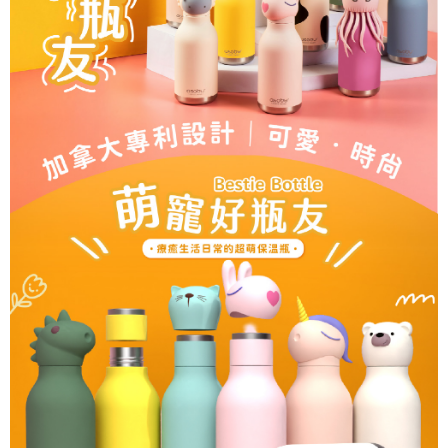
是否繳費成功／繳費後需取消欲退款等相關疑問，請聯繫「AFTEE先享後付
客戶支援中心」
https://netprotections.freshdesk.com/support/home
【注意事項】
１．透過由恩沛科技股份有限公司提供之「AFTEE先享後付」服務完成之交
易，需依本服務之必要範圍內提供個人資料，並將交易相關給付款項請求債
權轉讓予恩沛科技股份有限公司。
２．關於個人資料處理事宜，請瀏覽以下網址：
https://aftee.tw/terms/#terms3
３．未成年的使用者請事先徵得法定代理人或監護人之同意方可使用
「AFTEE先享後付」，若未經同意申辦者引起之損失，本公司不負相關責
任。
４．使用「AFTEE先享後付」時，將依據個別帳號之用戶狀況，依本公司即
時審查核予不同之上限額度；若仍有額度不足之情形，本公司將視審查結果
請求用戶進行身份認證。
５．嚴禁一人註冊多個帳號或使用他人資訊註冊。若發現惡意使用之情形，
恩沛科技股份有限公司將有權停止該用戶之使用額度並採取法律行動。