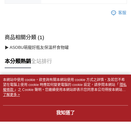
客服
商品相關分類 (1)
▶ ASOBU萌寵好瓶友保溫杯食物罐
本分類熱銷
全站排行
本網站中使用 cookie，欲查詢有關本網站使用 cookie 方式之詳情，及若您不希
熱門標籤
望在電腦上使用 cookie 時應如何變更電腦的 cookie 設定，請參閱本網站「
隱私
權條款
」之 Cookie 聲明。您繼續使用本網站即表示您同意本公司得按本網站使
用條款之 Cookie 聲明使用 cookie。
了解更多 >
我知道了