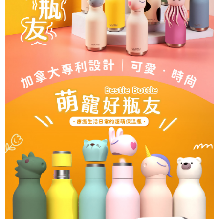
是否繳費成功／繳費後需取消欲退款等相關疑問，請聯繫「AFTEE先享後付
客戶支援中心」
https://netprotections.freshdesk.com/support/home
【注意事項】
１．透過由恩沛科技股份有限公司提供之「AFTEE先享後付」服務完成之交
易，需依本服務之必要範圍內提供個人資料，並將交易相關給付款項請求債
權轉讓予恩沛科技股份有限公司。
２．關於個人資料處理事宜，請瀏覽以下網址：
https://aftee.tw/terms/#terms3
３．未成年的使用者請事先徵得法定代理人或監護人之同意方可使用
「AFTEE先享後付」，若未經同意申辦者引起之損失，本公司不負相關責
任。
４．使用「AFTEE先享後付」時，將依據個別帳號之用戶狀況，依本公司即
時審查核予不同之上限額度；若仍有額度不足之情形，本公司將視審查結果
請求用戶進行身份認證。
５．嚴禁一人註冊多個帳號或使用他人資訊註冊。若發現惡意使用之情形，
恩沛科技股份有限公司將有權停止該用戶之使用額度並採取法律行動。