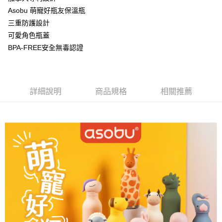
華南商業銀行
彰化商業銀行
Asobu 萌寵好瓶友保溫瓶
Apple Pay
上海商業儲蓄銀行
台北富邦商業銀行
國泰世華商業銀行
兆豐國際商業銀行
三重防護設計
悠遊付
臺灣中小企業銀行
台中商業銀行
可愛角色瓶蓋
匯豐（台灣）商業銀行
華泰商業銀行
BPA-FREE安全無毒認證
AFTEE先享後付
聯邦商業銀行
遠東國際商業銀行
相關說明
元大商業銀行
永豐商業銀行
【關於「AFTEE先享後付」】
玉山商業銀行
星展（台灣）商業銀行
ATM付款
AFTEE先享後付是「在收到商品之後才付款」的支付方式。 讓您購物簡單
台新國際商業銀行
中國信託商業銀行
便利好安心！
詳細說明
商品規格
相關推薦
台灣樂天信用卡公司
１．簡單：不需註冊會員、不需綁卡、不需儲值。
運送方式
２．便利：只要手機號碼，簡訊認證，即可結帳。
３．安心：先確認商品／服務後，再付款。
宅配
每筆NT$130，滿NT$3,000(含以上)免運費
【「AFTEE先享後付」結帳流程】
１．於結帳方式選擇「AFTEE先享後付」後，將跳轉至「AFTEE先享後付」
離島配送
結帳頁面，進行簡訊認證並確認金額後，即可完成結帳。
２．訂單成立數日內，您將收到繳費通知簡訊。
每筆NT$250
３．收到繳費通知簡訊後14天內，點擊此簡訊中的連結，可透過四大超商／
ATM／網路銀行／等多元方式進行付款，方視為交易完成。
※ 請注意：結帳手續完成當下不需立刻繳費，但若您需要取消訂單，請聯絡
購買商品的店家。未經商家同意取消之訂單仍視為有效，需透過AFTEE先享
後付繳納相關費用。
※ 交易是否成功請以「AFTEE先享後付 」之結帳頁面顯示為準，若有關於