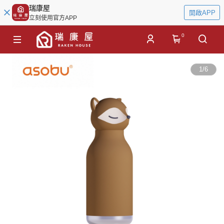
瑞康屋
開啟APP
立刻使用官方APP
0
1
/
6