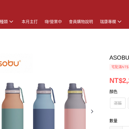
種類
本月主打
嗨!營業中
會員購物說明
瑞康專欄
ASOB
宅配滿NT$
NT$2,
顏色
湛藍
數量