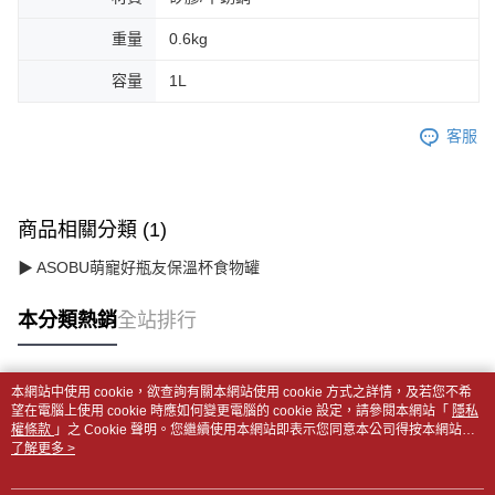
重量
0.6kg
容量
1L
客服
商品相關分類 (1)
▶ ASOBU萌寵好瓶友保溫杯食物罐
本分類熱銷
全站排行
本網站中使用 cookie，欲查詢有關本網站使用 cookie 方式之詳情，及若您不希
熱門標籤
望在電腦上使用 cookie 時應如何變更電腦的 cookie 設定，請參閱本網站「
隱私
權條款
」之 Cookie 聲明。您繼續使用本網站即表示您同意本公司得按本網站使
用條款之 Cookie 聲明使用 cookie。
了解更多 >