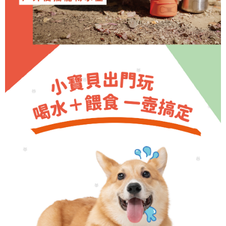
是否繳費成功／繳費後需取消欲退款等相關疑問，請聯繫「AFTEE先享後付
客戶支援中心」
https://netprotections.freshdesk.com/support/home
【注意事項】
１．透過由恩沛科技股份有限公司提供之「AFTEE先享後付」服務完成之交
易，需依本服務之必要範圍內提供個人資料，並將交易相關給付款項請求債
權轉讓予恩沛科技股份有限公司。
２．關於個人資料處理事宜，請瀏覽以下網址：
https://aftee.tw/terms/#terms3
３．未成年的使用者請事先徵得法定代理人或監護人之同意方可使用
「AFTEE先享後付」，若未經同意申辦者引起之損失，本公司不負相關責
任。
４．使用「AFTEE先享後付」時，將依據個別帳號之用戶狀況，依本公司即
時審查核予不同之上限額度；若仍有額度不足之情形，本公司將視審查結果
請求用戶進行身份認證。
５．嚴禁一人註冊多個帳號或使用他人資訊註冊。若發現惡意使用之情形，
恩沛科技股份有限公司將有權停止該用戶之使用額度並採取法律行動。