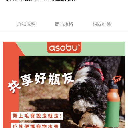
華南商業銀行
彰化商業銀行
Apple Pay
上海商業儲蓄銀行
台北富邦商業銀行
國泰世華商業銀行
兆豐國際商業銀行
悠遊付
臺灣中小企業銀行
台中商業銀行
詳細說明
商品規格
相關推薦
匯豐（台灣）商業銀行
華泰商業銀行
AFTEE先享後付
聯邦商業銀行
遠東國際商業銀行
相關說明
元大商業銀行
永豐商業銀行
【關於「AFTEE先享後付」】
玉山商業銀行
星展（台灣）商業銀行
ATM付款
AFTEE先享後付是「在收到商品之後才付款」的支付方式。 讓您購物簡單
台新國際商業銀行
中國信託商業銀行
便利好安心！
台灣樂天信用卡公司
１．簡單：不需註冊會員、不需綁卡、不需儲值。
運送方式
２．便利：只要手機號碼，簡訊認證，即可結帳。
３．安心：先確認商品／服務後，再付款。
宅配
每筆NT$130，滿NT$3,000(含以上)免運費
【「AFTEE先享後付」結帳流程】
１．於結帳方式選擇「AFTEE先享後付」後，將跳轉至「AFTEE先享後付」
離島配送
結帳頁面，進行簡訊認證並確認金額後，即可完成結帳。
２．訂單成立數日內，您將收到繳費通知簡訊。
每筆NT$250
３．收到繳費通知簡訊後14天內，點擊此簡訊中的連結，可透過四大超商／
ATM／網路銀行／等多元方式進行付款，方視為交易完成。
※ 請注意：結帳手續完成當下不需立刻繳費，但若您需要取消訂單，請聯絡
購買商品的店家。未經商家同意取消之訂單仍視為有效，需透過AFTEE先享
後付繳納相關費用。
※ 交易是否成功請以「AFTEE先享後付 」之結帳頁面顯示為準，若有關於