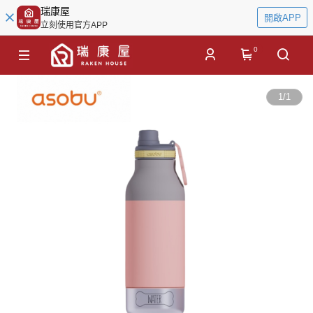
瑞康屋
開啟APP
立刻使用官方APP
0
1
/
1