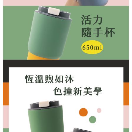
是否繳費成功／繳費後需取消欲退款等相關疑問，請聯繫「AFTEE先享後付
客戶支援中心」
https://netprotections.freshdesk.com/support/home
【注意事項】
１．透過由恩沛科技股份有限公司提供之「AFTEE先享後付」服務完成之交
易，需依本服務之必要範圍內提供個人資料，並將交易相關給付款項請求債
權轉讓予恩沛科技股份有限公司。
２．關於個人資料處理事宜，請瀏覽以下網址：
https://aftee.tw/terms/#terms3
３．未成年的使用者請事先徵得法定代理人或監護人之同意方可使用
「AFTEE先享後付」，若未經同意申辦者引起之損失，本公司不負相關責
任。
４．使用「AFTEE先享後付」時，將依據個別帳號之用戶狀況，依本公司即
時審查核予不同之上限額度；若仍有額度不足之情形，本公司將視審查結果
請求用戶進行身份認證。
５．嚴禁一人註冊多個帳號或使用他人資訊註冊。若發現惡意使用之情形，
恩沛科技股份有限公司將有權停止該用戶之使用額度並採取法律行動。