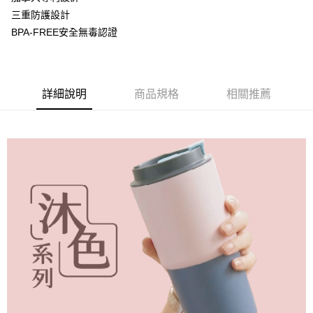
華南商業銀行
彰化商業銀行
三重防護設計
Apple Pay
上海商業儲蓄銀行
台北富邦商業銀行
國泰世華商業銀行
兆豐國際商業銀行
BPA-FREE安全無毒認證
悠遊付
臺灣中小企業銀行
台中商業銀行
匯豐（台灣）商業銀行
華泰商業銀行
AFTEE先享後付
聯邦商業銀行
遠東國際商業銀行
相關說明
元大商業銀行
永豐商業銀行
詳細說明
商品規格
相關推薦
【關於「AFTEE先享後付」】
玉山商業銀行
星展（台灣）商業銀行
ATM付款
AFTEE先享後付是「在收到商品之後才付款」的支付方式。 讓您購物簡單
台新國際商業銀行
中國信託商業銀行
便利好安心！
台灣樂天信用卡公司
１．簡單：不需註冊會員、不需綁卡、不需儲值。
運送方式
２．便利：只要手機號碼，簡訊認證，即可結帳。
３．安心：先確認商品／服務後，再付款。
宅配
每筆NT$130，滿NT$3,000(含以上)免運費
【「AFTEE先享後付」結帳流程】
１．於結帳方式選擇「AFTEE先享後付」後，將跳轉至「AFTEE先享後付」
離島配送
結帳頁面，進行簡訊認證並確認金額後，即可完成結帳。
２．訂單成立數日內，您將收到繳費通知簡訊。
每筆NT$250
３．收到繳費通知簡訊後14天內，點擊此簡訊中的連結，可透過四大超商／
ATM／網路銀行／等多元方式進行付款，方視為交易完成。
※ 請注意：結帳手續完成當下不需立刻繳費，但若您需要取消訂單，請聯絡
購買商品的店家。未經商家同意取消之訂單仍視為有效，需透過AFTEE先享
後付繳納相關費用。
※ 交易是否成功請以「AFTEE先享後付 」之結帳頁面顯示為準，若有關於