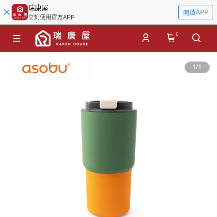
瑞康屋
開啟APP
立刻使用官方APP
0
1
/
1