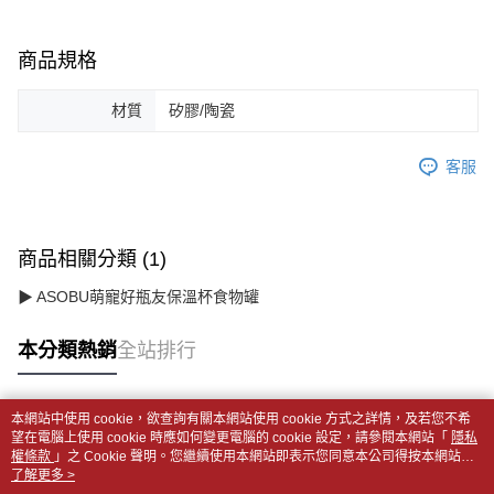
商品規格
材質
矽膠/陶瓷
客服
商品相關分類 (1)
▶ ASOBU萌寵好瓶友保溫杯食物罐
本分類熱銷
全站排行
本網站中使用 cookie，欲查詢有關本網站使用 cookie 方式之詳情，及若您不希
熱門標籤
望在電腦上使用 cookie 時應如何變更電腦的 cookie 設定，請參閱本網站「
隱私
權條款
」之 Cookie 聲明。您繼續使用本網站即表示您同意本公司得按本網站使
用條款之 Cookie 聲明使用 cookie。
了解更多 >