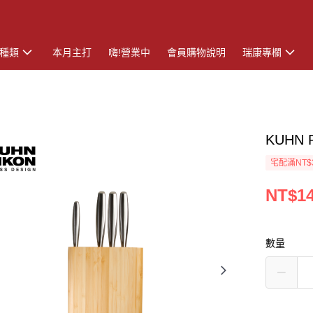
種類
本月主打
嗨!營業中
會員購物說明
瑞康專欄
KUHN
宅配滿NT$
NT$14
數量