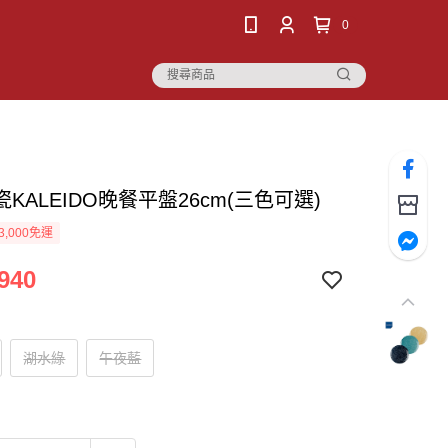
0
KALEIDO晚餐平盤26cm(三色可選)
3,000免運
940
湖水綠
午夜藍