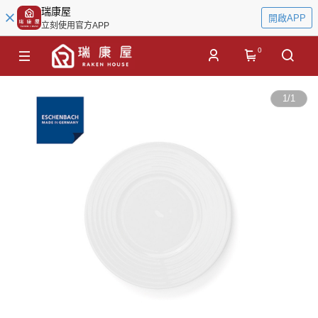
瑞康屋
開啟APP
立刻使用官方APP
0
1
/
1