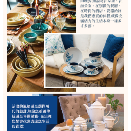
是否繳費成功／繳費後需取消欲退款等相關疑問，請聯繫「AFTEE先享後付
客戶支援中心」
https://netprotections.freshdesk.com/support/home
【注意事項】
１．透過由恩沛科技股份有限公司提供之「AFTEE先享後付」服務完成之交
易，需依本服務之必要範圍內提供個人資料，並將交易相關給付款項請求債
權轉讓予恩沛科技股份有限公司。
２．關於個人資料處理事宜，請瀏覽以下網址：
https://aftee.tw/terms/#terms3
３．未成年的使用者請事先徵得法定代理人或監護人之同意方可使用
「AFTEE先享後付」，若未經同意申辦者引起之損失，本公司不負相關責
任。
４．使用「AFTEE先享後付」時，將依據個別帳號之用戶狀況，依本公司即
時審查核予不同之上限額度；若仍有額度不足之情形，本公司將視審查結果
請求用戶進行身份認證。
５．嚴禁一人註冊多個帳號或使用他人資訊註冊。若發現惡意使用之情形，
恩沛科技股份有限公司將有權停止該用戶之使用額度並採取法律行動。