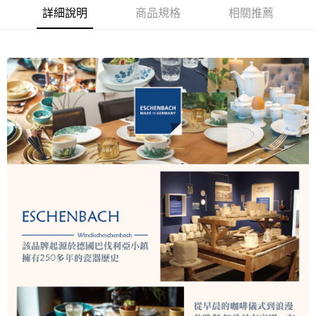
華南商業銀行
彰化商業銀行
詳細說明
商品規格
相關推薦
Apple Pay
上海商業儲蓄銀行
台北富邦商業銀行
國泰世華商業銀行
兆豐國際商業銀行
悠遊付
臺灣中小企業銀行
台中商業銀行
匯豐（台灣）商業銀行
華泰商業銀行
AFTEE先享後付
聯邦商業銀行
遠東國際商業銀行
相關說明
元大商業銀行
永豐商業銀行
【關於「AFTEE先享後付」】
玉山商業銀行
星展（台灣）商業銀行
ATM付款
AFTEE先享後付是「在收到商品之後才付款」的支付方式。 讓您購物簡單
台新國際商業銀行
中國信託商業銀行
便利好安心！
台灣樂天信用卡公司
１．簡單：不需註冊會員、不需綁卡、不需儲值。
運送方式
２．便利：只要手機號碼，簡訊認證，即可結帳。
３．安心：先確認商品／服務後，再付款。
宅配
每筆NT$130，滿NT$3,000(含以上)免運費
【「AFTEE先享後付」結帳流程】
１．於結帳方式選擇「AFTEE先享後付」後，將跳轉至「AFTEE先享後付」
離島配送
結帳頁面，進行簡訊認證並確認金額後，即可完成結帳。
２．訂單成立數日內，您將收到繳費通知簡訊。
每筆NT$250
３．收到繳費通知簡訊後14天內，點擊此簡訊中的連結，可透過四大超商／
ATM／網路銀行／等多元方式進行付款，方視為交易完成。
※ 請注意：結帳手續完成當下不需立刻繳費，但若您需要取消訂單，請聯絡
購買商品的店家。未經商家同意取消之訂單仍視為有效，需透過AFTEE先享
後付繳納相關費用。
※ 交易是否成功請以「AFTEE先享後付 」之結帳頁面顯示為準，若有關於