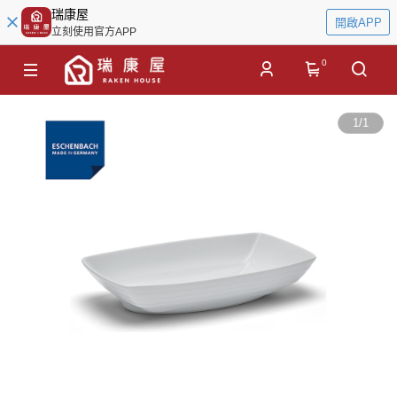
瑞康屋
開啟APP
立刻使用官方APP
0
1
/
1