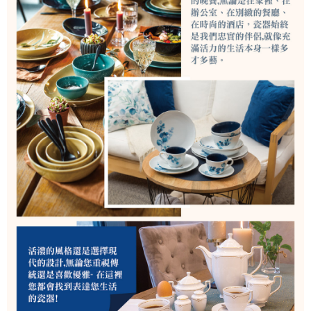
是否繳費成功／繳費後需取消欲退款等相關疑問，請聯繫「AFTEE先享後付
客戶支援中心」
https://netprotections.freshdesk.com/support/home
【注意事項】
１．透過由恩沛科技股份有限公司提供之「AFTEE先享後付」服務完成之交
易，需依本服務之必要範圍內提供個人資料，並將交易相關給付款項請求債
權轉讓予恩沛科技股份有限公司。
２．關於個人資料處理事宜，請瀏覽以下網址：
https://aftee.tw/terms/#terms3
３．未成年的使用者請事先徵得法定代理人或監護人之同意方可使用
「AFTEE先享後付」，若未經同意申辦者引起之損失，本公司不負相關責
任。
４．使用「AFTEE先享後付」時，將依據個別帳號之用戶狀況，依本公司即
時審查核予不同之上限額度；若仍有額度不足之情形，本公司將視審查結果
請求用戶進行身份認證。
５．嚴禁一人註冊多個帳號或使用他人資訊註冊。若發現惡意使用之情形，
恩沛科技股份有限公司將有權停止該用戶之使用額度並採取法律行動。