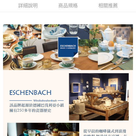
華南商業銀行
彰化商業銀行
詳細說明
商品規格
相關推薦
Apple Pay
上海商業儲蓄銀行
台北富邦商業銀行
國泰世華商業銀行
兆豐國際商業銀行
悠遊付
臺灣中小企業銀行
台中商業銀行
匯豐（台灣）商業銀行
華泰商業銀行
AFTEE先享後付
聯邦商業銀行
遠東國際商業銀行
相關說明
元大商業銀行
永豐商業銀行
【關於「AFTEE先享後付」】
玉山商業銀行
星展（台灣）商業銀行
ATM付款
AFTEE先享後付是「在收到商品之後才付款」的支付方式。 讓您購物簡單
台新國際商業銀行
中國信託商業銀行
便利好安心！
台灣樂天信用卡公司
１．簡單：不需註冊會員、不需綁卡、不需儲值。
運送方式
２．便利：只要手機號碼，簡訊認證，即可結帳。
３．安心：先確認商品／服務後，再付款。
宅配
每筆NT$130，滿NT$3,000(含以上)免運費
【「AFTEE先享後付」結帳流程】
１．於結帳方式選擇「AFTEE先享後付」後，將跳轉至「AFTEE先享後付」
離島配送
結帳頁面，進行簡訊認證並確認金額後，即可完成結帳。
２．訂單成立數日內，您將收到繳費通知簡訊。
每筆NT$250
３．收到繳費通知簡訊後14天內，點擊此簡訊中的連結，可透過四大超商／
ATM／網路銀行／等多元方式進行付款，方視為交易完成。
※ 請注意：結帳手續完成當下不需立刻繳費，但若您需要取消訂單，請聯絡
購買商品的店家。未經商家同意取消之訂單仍視為有效，需透過AFTEE先享
後付繳納相關費用。
※ 交易是否成功請以「AFTEE先享後付 」之結帳頁面顯示為準，若有關於