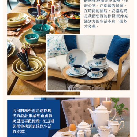
是否繳費成功／繳費後需取消欲退款等相關疑問，請聯繫「AFTEE先享後付
客戶支援中心」
https://netprotections.freshdesk.com/support/home
【注意事項】
１．透過由恩沛科技股份有限公司提供之「AFTEE先享後付」服務完成之交
易，需依本服務之必要範圍內提供個人資料，並將交易相關給付款項請求債
權轉讓予恩沛科技股份有限公司。
２．關於個人資料處理事宜，請瀏覽以下網址：
https://aftee.tw/terms/#terms3
３．未成年的使用者請事先徵得法定代理人或監護人之同意方可使用
「AFTEE先享後付」，若未經同意申辦者引起之損失，本公司不負相關責
任。
４．使用「AFTEE先享後付」時，將依據個別帳號之用戶狀況，依本公司即
時審查核予不同之上限額度；若仍有額度不足之情形，本公司將視審查結果
請求用戶進行身份認證。
５．嚴禁一人註冊多個帳號或使用他人資訊註冊。若發現惡意使用之情形，
恩沛科技股份有限公司將有權停止該用戶之使用額度並採取法律行動。