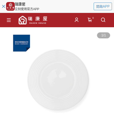
瑞康屋
開啟APP
立刻使用官方APP
0
1
/
1