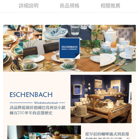
華南商業銀行
彰化商業銀行
詳細說明
商品規格
相關推薦
Apple Pay
上海商業儲蓄銀行
台北富邦商業銀行
國泰世華商業銀行
兆豐國際商業銀行
悠遊付
臺灣中小企業銀行
台中商業銀行
匯豐（台灣）商業銀行
華泰商業銀行
AFTEE先享後付
聯邦商業銀行
遠東國際商業銀行
相關說明
元大商業銀行
永豐商業銀行
【關於「AFTEE先享後付」】
玉山商業銀行
星展（台灣）商業銀行
ATM付款
AFTEE先享後付是「在收到商品之後才付款」的支付方式。 讓您購物簡單
台新國際商業銀行
中國信託商業銀行
便利好安心！
台灣樂天信用卡公司
１．簡單：不需註冊會員、不需綁卡、不需儲值。
運送方式
２．便利：只要手機號碼，簡訊認證，即可結帳。
３．安心：先確認商品／服務後，再付款。
宅配
每筆NT$130，滿NT$3,000(含以上)免運費
【「AFTEE先享後付」結帳流程】
１．於結帳方式選擇「AFTEE先享後付」後，將跳轉至「AFTEE先享後付」
離島配送
結帳頁面，進行簡訊認證並確認金額後，即可完成結帳。
２．訂單成立數日內，您將收到繳費通知簡訊。
每筆NT$250
３．收到繳費通知簡訊後14天內，點擊此簡訊中的連結，可透過四大超商／
ATM／網路銀行／等多元方式進行付款，方視為交易完成。
※ 請注意：結帳手續完成當下不需立刻繳費，但若您需要取消訂單，請聯絡
購買商品的店家。未經商家同意取消之訂單仍視為有效，需透過AFTEE先享
後付繳納相關費用。
※ 交易是否成功請以「AFTEE先享後付 」之結帳頁面顯示為準，若有關於