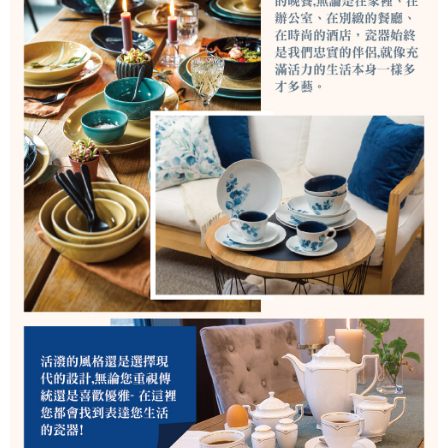
是否繳費成功／繳費後需取消欲退款等相關疑問，請聯繫「AFTEE先享後付
客戶支援中心」
https://netprotections.freshdesk.com/support/home
【注意事項】
１．透過由恩沛科技股份有限公司提供之「AFTEE先享後付」服務完成之交
易，需依本服務之必要範圍內提供個人資料，並將交易相關給付款項請求債
權轉讓予恩沛科技股份有限公司。
２．關於個人資料處理事宜，請瀏覽以下網址：
https://aftee.tw/terms/#terms3
３．未成年的使用者請事先徵得法定代理人或監護人之同意方可使用
「AFTEE先享後付」，若未經同意申辦者引起之損失，本公司不負相關責
任。
４．使用「AFTEE先享後付」時，將依據個別帳號之用戶狀況，依本公司即
時審查核予不同之上限額度；若仍有額度不足之情形，本公司將視審查結果
請求用戶進行身份認證。
５．嚴禁一人註冊多個帳號或使用他人資訊註冊。若發現惡意使用之情形，
恩沛科技股份有限公司將有權停止該用戶之使用額度並採取法律行動。