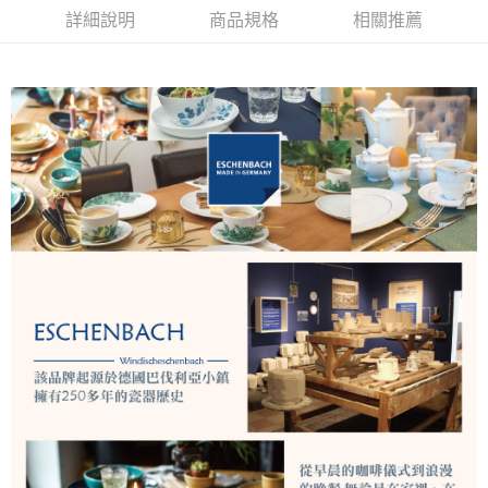
華南商業銀行
彰化商業銀行
詳細說明
商品規格
相關推薦
Apple Pay
上海商業儲蓄銀行
台北富邦商業銀行
國泰世華商業銀行
兆豐國際商業銀行
悠遊付
臺灣中小企業銀行
台中商業銀行
匯豐（台灣）商業銀行
華泰商業銀行
AFTEE先享後付
聯邦商業銀行
遠東國際商業銀行
相關說明
元大商業銀行
永豐商業銀行
【關於「AFTEE先享後付」】
玉山商業銀行
星展（台灣）商業銀行
ATM付款
AFTEE先享後付是「在收到商品之後才付款」的支付方式。 讓您購物簡單
台新國際商業銀行
中國信託商業銀行
便利好安心！
台灣樂天信用卡公司
１．簡單：不需註冊會員、不需綁卡、不需儲值。
運送方式
２．便利：只要手機號碼，簡訊認證，即可結帳。
３．安心：先確認商品／服務後，再付款。
宅配
每筆NT$130，滿NT$3,000(含以上)免運費
【「AFTEE先享後付」結帳流程】
１．於結帳方式選擇「AFTEE先享後付」後，將跳轉至「AFTEE先享後付」
離島配送
結帳頁面，進行簡訊認證並確認金額後，即可完成結帳。
２．訂單成立數日內，您將收到繳費通知簡訊。
每筆NT$250
３．收到繳費通知簡訊後14天內，點擊此簡訊中的連結，可透過四大超商／
ATM／網路銀行／等多元方式進行付款，方視為交易完成。
※ 請注意：結帳手續完成當下不需立刻繳費，但若您需要取消訂單，請聯絡
購買商品的店家。未經商家同意取消之訂單仍視為有效，需透過AFTEE先享
後付繳納相關費用。
※ 交易是否成功請以「AFTEE先享後付 」之結帳頁面顯示為準，若有關於