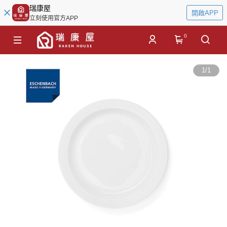
瑞康屋
開啟APP
立刻使用官方APP
0
1
/
1