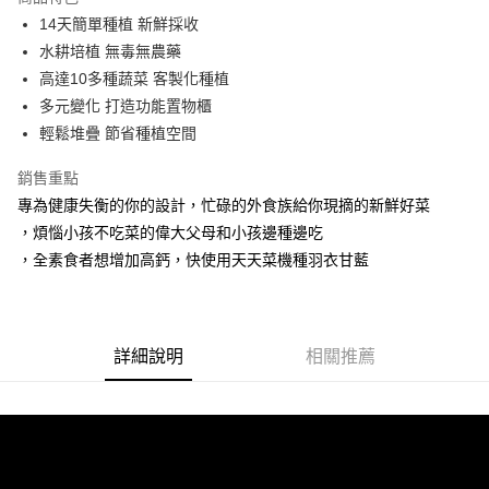
合作金庫商業銀行
第一商業銀行
LINE Pay
14天簡單種植 新鮮採收
華南商業銀行
彰化商業銀行
水耕培植 無毒無農藥
Apple Pay
上海商業儲蓄銀行
台北富邦商業銀行
國泰世華商業銀行
兆豐國際商業銀行
高達10多種蔬菜 客製化種植
悠遊付
臺灣中小企業銀行
台中商業銀行
多元變化 打造功能置物櫃
匯豐（台灣）商業銀行
華泰商業銀行
輕鬆堆疊 節省種植空間
AFTEE先享後付
聯邦商業銀行
遠東國際商業銀行
相關說明
元大商業銀行
永豐商業銀行
銷售重點
【關於「AFTEE先享後付」】
玉山商業銀行
星展（台灣）商業銀行
ATM付款
專為健康失衡的你的設計，忙碌的外食族給你現摘的新鮮好菜
AFTEE先享後付是「在收到商品之後才付款」的支付方式。 讓您購物簡單
台新國際商業銀行
中國信託商業銀行
便利好安心！
，煩惱小孩不吃菜的偉大父母和小孩邊種邊吃
台灣樂天信用卡公司
１．簡單：不需註冊會員、不需綁卡、不需儲值。
運送方式
，全素食者想增加高鈣，快使用天天菜機種羽衣甘藍
２．便利：只要手機號碼，簡訊認證，即可結帳。
３．安心：先確認商品／服務後，再付款。
宅配
每筆NT$130，滿NT$3,000(含以上)免運費
【「AFTEE先享後付」結帳流程】
１．於結帳方式選擇「AFTEE先享後付」後，將跳轉至「AFTEE先享後付」
詳細說明
相關推薦
離島配送
結帳頁面，進行簡訊認證並確認金額後，即可完成結帳。
２．訂單成立數日內，您將收到繳費通知簡訊。
每筆NT$250
３．收到繳費通知簡訊後14天內，點擊此簡訊中的連結，可透過四大超商／
ATM／網路銀行／等多元方式進行付款，方視為交易完成。
※ 請注意：結帳手續完成當下不需立刻繳費，但若您需要取消訂單，請聯絡
購買商品的店家。未經商家同意取消之訂單仍視為有效，需透過AFTEE先享
後付繳納相關費用。