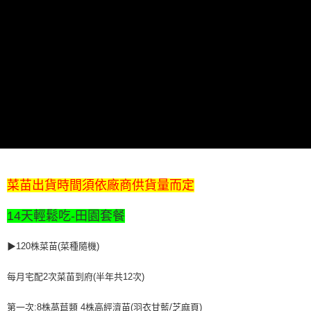
※ 交易是否成功請以「AFTEE先享後付 」之結帳頁面顯示為準，若有關於
是否繳費成功／繳費後需取消欲退款等相關疑問，請聯繫「AFTEE先享後付
客戶支援中心」
https://netprotections.freshdesk.com/support/home
【注意事項】
１．透過由恩沛科技股份有限公司提供之「AFTEE先享後付」服務完成之交
易，需依本服務之必要範圍內提供個人資料，並將交易相關給付款項請求債
權轉讓予恩沛科技股份有限公司。
２．關於個人資料處理事宜，請瀏覽以下網址：
https://aftee.tw/terms/#terms3
３．未成年的使用者請事先徵得法定代理人或監護人之同意方可使用
「AFTEE先享後付」，若未經同意申辦者引起之損失，本公司不負相關責
任。
４．使用「AFTEE先享後付」時，將依據個別帳號之用戶狀況，依本公司即
時審查核予不同之上限額度；若仍有額度不足之情形，本公司將視審查結果
菜苗出貨時間須依廠商供貨量而定
請求用戶進行身份認證。
５．嚴禁一人註冊多個帳號或使用他人資訊註冊。若發現惡意使用之情形，
14天輕鬆吃-田園套餐
恩沛科技股份有限公司將有權停止該用戶之使用額度並採取法律行動。
▶120株菜苗(菜種隨機)
每月宅配2次菜苗到府(半年共12次)
第一次:8株萵苣類 4株高經濟苗(羽衣甘藍/芝麻頁)