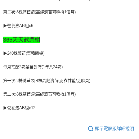
第二次:8株萵苣類(高經濟苗可種植1個月)
▶營養液AB組x6
365天天歡樂組
▶240株菜苗(菜種隨機)
每月宅配2次菜苗到府(1年共24次)
第一次:8株萵苣類 4株高經濟苗(羽衣甘藍/芝麻頁)
第二次:8株萵苣類(高經濟苗可種植1個月)
▶營養液AB組x12
顯示電腦版詳細說明