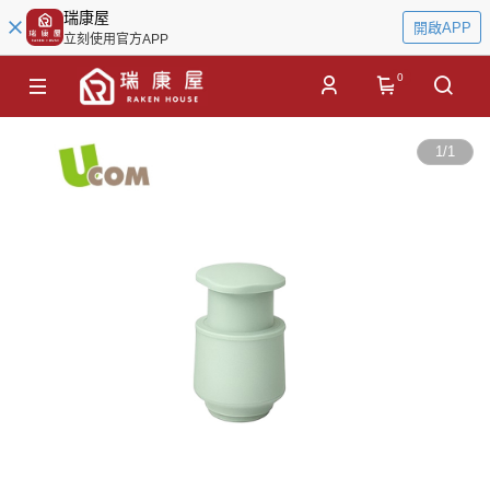
瑞康屋
開啟APP
立刻使用官方APP
0
1
/
1