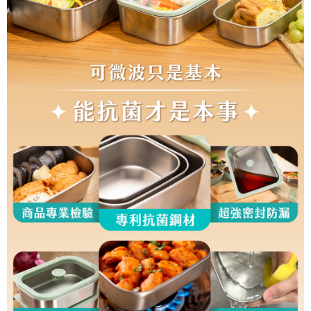
是否繳費成功／繳費後需取消欲退款等相關疑問，請聯繫「AFTEE先享後付
客戶支援中心」
https://netprotections.freshdesk.com/support/home
【注意事項】
１．透過由恩沛科技股份有限公司提供之「AFTEE先享後付」服務完成之交
易，需依本服務之必要範圍內提供個人資料，並將交易相關給付款項請求債
權轉讓予恩沛科技股份有限公司。
２．關於個人資料處理事宜，請瀏覽以下網址：
https://aftee.tw/terms/#terms3
３．未成年的使用者請事先徵得法定代理人或監護人之同意方可使用
「AFTEE先享後付」，若未經同意申辦者引起之損失，本公司不負相關責
任。
４．使用「AFTEE先享後付」時，將依據個別帳號之用戶狀況，依本公司即
時審查核予不同之上限額度；若仍有額度不足之情形，本公司將視審查結果
請求用戶進行身份認證。
５．嚴禁一人註冊多個帳號或使用他人資訊註冊。若發現惡意使用之情形，
恩沛科技股份有限公司將有權停止該用戶之使用額度並採取法律行動。