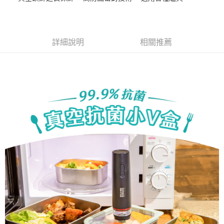
華南商業銀行
彰化商業銀行
Apple Pay
上海商業儲蓄銀行
台北富邦商業銀行
國泰世華商業銀行
兆豐國際商業銀行
悠遊付
臺灣中小企業銀行
台中商業銀行
詳細說明
相關推薦
匯豐（台灣）商業銀行
華泰商業銀行
AFTEE先享後付
聯邦商業銀行
遠東國際商業銀行
相關說明
元大商業銀行
永豐商業銀行
【關於「AFTEE先享後付」】
玉山商業銀行
星展（台灣）商業銀行
ATM付款
AFTEE先享後付是「在收到商品之後才付款」的支付方式。 讓您購物簡單
台新國際商業銀行
中國信託商業銀行
便利好安心！
台灣樂天信用卡公司
１．簡單：不需註冊會員、不需綁卡、不需儲值。
運送方式
２．便利：只要手機號碼，簡訊認證，即可結帳。
３．安心：先確認商品／服務後，再付款。
宅配
每筆NT$130，滿NT$3,000(含以上)免運費
【「AFTEE先享後付」結帳流程】
１．於結帳方式選擇「AFTEE先享後付」後，將跳轉至「AFTEE先享後付」
離島配送
結帳頁面，進行簡訊認證並確認金額後，即可完成結帳。
２．訂單成立數日內，您將收到繳費通知簡訊。
每筆NT$250
３．收到繳費通知簡訊後14天內，點擊此簡訊中的連結，可透過四大超商／
ATM／網路銀行／等多元方式進行付款，方視為交易完成。
※ 請注意：結帳手續完成當下不需立刻繳費，但若您需要取消訂單，請聯絡
購買商品的店家。未經商家同意取消之訂單仍視為有效，需透過AFTEE先享
後付繳納相關費用。
※ 交易是否成功請以「AFTEE先享後付 」之結帳頁面顯示為準，若有關於