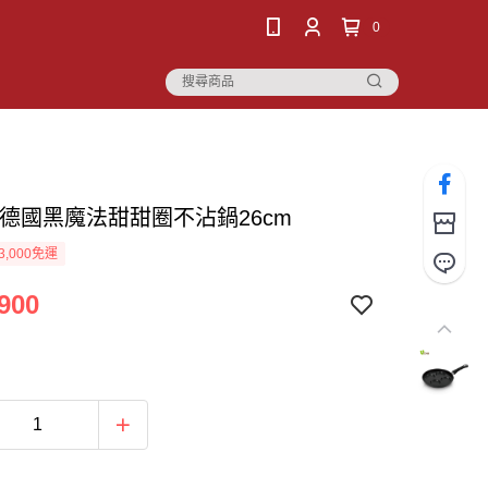
0
 德國黑魔法甜甜圈不沾鍋26cm
3,000免運
900