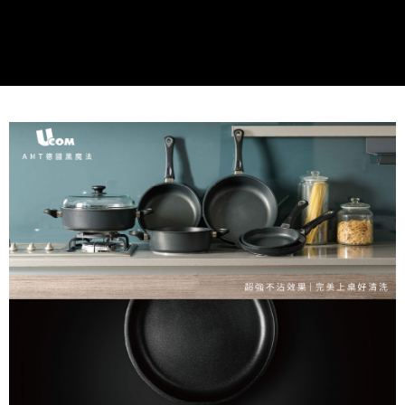
是否繳費成功／繳費後需取消欲退款等相關疑問，請聯繫「AFTEE先享後付
客戶支援中心」
https://netprotections.freshdesk.com/support/home
【注意事項】
１．透過由恩沛科技股份有限公司提供之「AFTEE先享後付」服務完成之交
易，需依本服務之必要範圍內提供個人資料，並將交易相關給付款項請求債
權轉讓予恩沛科技股份有限公司。
２．關於個人資料處理事宜，請瀏覽以下網址：
https://aftee.tw/terms/#terms3
３．未成年的使用者請事先徵得法定代理人或監護人之同意方可使用
「AFTEE先享後付」，若未經同意申辦者引起之損失，本公司不負相關責
任。
４．使用「AFTEE先享後付」時，將依據個別帳號之用戶狀況，依本公司即
時審查核予不同之上限額度；若仍有額度不足之情形，本公司將視審查結果
請求用戶進行身份認證。
５．嚴禁一人註冊多個帳號或使用他人資訊註冊。若發現惡意使用之情形，
恩沛科技股份有限公司將有權停止該用戶之使用額度並採取法律行動。