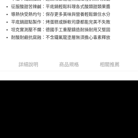
華南商業銀行
彰化商業銀行
征服酸甜苦辣鹹：平底鍋輕鬆料理各式酸類甜類果醬
Apple Pay
上海商業儲蓄銀行
台北富邦商業銀行
國泰世華商業銀行
兆豐國際商業銀行
導熱快受熱均勻：保存更多美味與營養輕鬆鎖住水分
悠遊付
臺灣中小企業銀行
台中商業銀行
平底鍋甜點製作：烤蛋糕或酥軟司康都能完美不失敗
匯豐（台灣）商業銀行
華泰商業銀行
坦克實測壓不爛：德國手工重壓鑄造耐操耐用又堅固
AFTEE先享後付
聯邦商業銀行
遠東國際商業銀行
耐酸耐鹼抗腐蝕：不含鐵氟龍塗層無須擔心毒素釋放
相關說明
元大商業銀行
永豐商業銀行
【關於「AFTEE先享後付」】
玉山商業銀行
星展（台灣）商業銀行
ATM付款
AFTEE先享後付是「在收到商品之後才付款」的支付方式。 讓您購物簡單
台新國際商業銀行
中國信託商業銀行
便利好安心！
台灣樂天信用卡公司
１．簡單：不需註冊會員、不需綁卡、不需儲值。
運送方式
詳細說明
商品規格
相關推薦
２．便利：只要手機號碼，簡訊認證，即可結帳。
３．安心：先確認商品／服務後，再付款。
宅配
每筆NT$130，滿NT$3,000(含以上)免運費
【「AFTEE先享後付」結帳流程】
１．於結帳方式選擇「AFTEE先享後付」後，將跳轉至「AFTEE先享後付」
離島配送
結帳頁面，進行簡訊認證並確認金額後，即可完成結帳。
２．訂單成立數日內，您將收到繳費通知簡訊。
每筆NT$250
３．收到繳費通知簡訊後14天內，點擊此簡訊中的連結，可透過四大超商／
ATM／網路銀行／等多元方式進行付款，方視為交易完成。
※ 請注意：結帳手續完成當下不需立刻繳費，但若您需要取消訂單，請聯絡
購買商品的店家。未經商家同意取消之訂單仍視為有效，需透過AFTEE先享
後付繳納相關費用。
※ 交易是否成功請以「AFTEE先享後付 」之結帳頁面顯示為準，若有關於