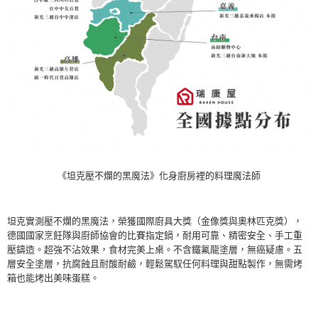
《坦克壓不爛的黑魔法》化身廚房裡的料理魔法師
坦克實測壓不爛的黑魔法，榮獲國際廚具大獎（金像獎與奧林匹克獎），
德國國家烹飪隊與廚師協會的比賽指定鍋，耐用可靠、精密安全、手工重
壓鑄造。超強不沾效果，食材完美上桌。不含鐵氟龍塗層，無癌疑慮。五
層安全塗層，抗腐蝕且耐酸耐鹼，輕鬆駕馭任何料理與甜點製作，無需烤
箱也能烤出美味蛋糕。