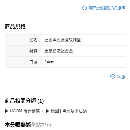
顯示電腦版詳細說明
商品規格
品名
德國黑魔法菱紋烤盤
材質
重壓鑄造鋁合金
口徑
24cm
客服
商品相關分類 (1)
▶ UCOM 瑞康精選
▶ 德國 | 黑魔法不沾鍋
本分類熱銷
全站排行