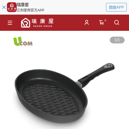
瑞康屋
開啟APP
立刻使用官方APP
0
1
/
1