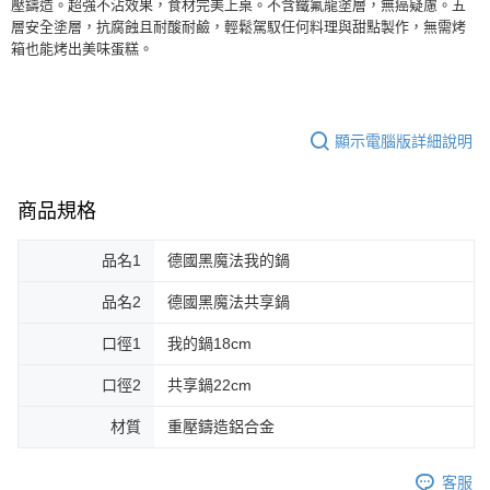
壓鑄造。超強不沾效果，食材完美上桌。不含鐵氟龍塗層，無癌疑慮。五
層安全塗層，抗腐蝕且耐酸耐鹼，輕鬆駕馭任何料理與甜點製作，無需烤
箱也能烤出美味蛋糕。
顯示電腦版詳細說明
商品規格
品名1
德國黑魔法我的鍋
品名2
德國黑魔法共享鍋
口徑1
我的鍋18cm
口徑2
共享鍋22cm
材質
重壓鑄造鋁合金
客服