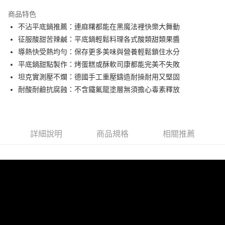
3 期 0 利率 每期
NT$1,976
21家銀行
商品特色
合作金庫商業銀行
第一商業銀行
LINE Pay
不沾平底鍋推薦：連麻糬都能在黑魔法裡快樂大舞動
華南商業銀行
彰化商業銀行
征服酸甜苦辣鹹：平底鍋輕鬆料理各式酸類甜類果醬
Apple Pay
上海商業儲蓄銀行
台北富邦商業銀行
國泰世華商業銀行
兆豐國際商業銀行
導熱快受熱均勻：保存更多美味與營養輕鬆鎖住水分
悠遊付
臺灣中小企業銀行
台中商業銀行
平底鍋甜點製作：烤蛋糕或酥軟司康都能完美不失敗
匯豐（台灣）商業銀行
華泰商業銀行
坦克實測壓不爛：德國手工重壓鑄造耐操耐用又堅固
AFTEE先享後付
聯邦商業銀行
遠東國際商業銀行
耐酸耐鹼抗腐蝕：不含鐵氟龍塗層無須擔心毒素釋放
相關說明
元大商業銀行
永豐商業銀行
【關於「AFTEE先享後付」】
玉山商業銀行
星展（台灣）商業銀行
ATM付款
AFTEE先享後付是「在收到商品之後才付款」的支付方式。 讓您購物簡單
台新國際商業銀行
中國信託商業銀行
便利好安心！
台灣樂天信用卡公司
１．簡單：不需註冊會員、不需綁卡、不需儲值。
運送方式
詳細說明
商品規格
相關推薦
２．便利：只要手機號碼，簡訊認證，即可結帳。
３．安心：先確認商品／服務後，再付款。
宅配
每筆NT$130，滿NT$3,000(含以上)免運費
【「AFTEE先享後付」結帳流程】
１．於結帳方式選擇「AFTEE先享後付」後，將跳轉至「AFTEE先享後付」
離島配送
結帳頁面，進行簡訊認證並確認金額後，即可完成結帳。
２．訂單成立數日內，您將收到繳費通知簡訊。
每筆NT$250
３．收到繳費通知簡訊後14天內，點擊此簡訊中的連結，可透過四大超商／
ATM／網路銀行／等多元方式進行付款，方視為交易完成。
※ 請注意：結帳手續完成當下不需立刻繳費，但若您需要取消訂單，請聯絡