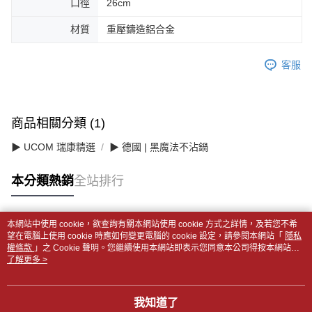
口徑
26cm
材質
重壓鑄造鋁合金
客服
商品相關分類 (1)
▶ UCOM 瑞康精選
▶ 德國 | 黑魔法不沾鍋
本分類熱銷
全站排行
本網站中使用 cookie，欲查詢有關本網站使用 cookie 方式之詳情，及若您不希
熱門標籤
望在電腦上使用 cookie 時應如何變更電腦的 cookie 設定，請參閱本網站「
隱私
權條款
」之 Cookie 聲明。您繼續使用本網站即表示您同意本公司得按本網站使
用條款之 Cookie 聲明使用 cookie。
了解更多 >
我知道了