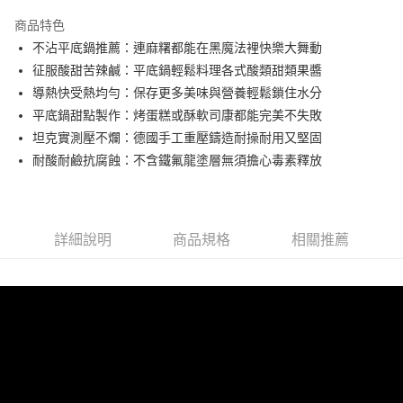
3 期 0 利率 每期
NT$3,066
21家銀行
商品特色
合作金庫商業銀行
第一商業銀行
LINE Pay
不沾平底鍋推薦：連麻糬都能在黑魔法裡快樂大舞動
華南商業銀行
彰化商業銀行
征服酸甜苦辣鹹：平底鍋輕鬆料理各式酸類甜類果醬
Apple Pay
上海商業儲蓄銀行
台北富邦商業銀行
國泰世華商業銀行
兆豐國際商業銀行
導熱快受熱均勻：保存更多美味與營養輕鬆鎖住水分
悠遊付
臺灣中小企業銀行
台中商業銀行
平底鍋甜點製作：烤蛋糕或酥軟司康都能完美不失敗
匯豐（台灣）商業銀行
華泰商業銀行
坦克實測壓不爛：德國手工重壓鑄造耐操耐用又堅固
AFTEE先享後付
聯邦商業銀行
遠東國際商業銀行
耐酸耐鹼抗腐蝕：不含鐵氟龍塗層無須擔心毒素釋放
相關說明
元大商業銀行
永豐商業銀行
【關於「AFTEE先享後付」】
玉山商業銀行
星展（台灣）商業銀行
ATM付款
AFTEE先享後付是「在收到商品之後才付款」的支付方式。 讓您購物簡單
台新國際商業銀行
中國信託商業銀行
便利好安心！
台灣樂天信用卡公司
１．簡單：不需註冊會員、不需綁卡、不需儲值。
運送方式
詳細說明
商品規格
相關推薦
２．便利：只要手機號碼，簡訊認證，即可結帳。
３．安心：先確認商品／服務後，再付款。
宅配
每筆NT$130，滿NT$3,000(含以上)免運費
【「AFTEE先享後付」結帳流程】
１．於結帳方式選擇「AFTEE先享後付」後，將跳轉至「AFTEE先享後付」
離島配送
結帳頁面，進行簡訊認證並確認金額後，即可完成結帳。
２．訂單成立數日內，您將收到繳費通知簡訊。
每筆NT$250
３．收到繳費通知簡訊後14天內，點擊此簡訊中的連結，可透過四大超商／
ATM／網路銀行／等多元方式進行付款，方視為交易完成。
※ 請注意：結帳手續完成當下不需立刻繳費，但若您需要取消訂單，請聯絡