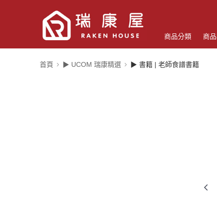
商品分類
商品
首頁
▶ UCOM 瑞康精選
▶ 書籍 | 老師食譜書籍