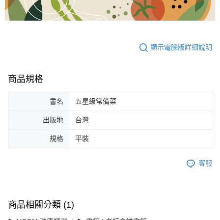
是否繳費成功／繳費後需取消欲退款等相關疑問，請聯繫「AFTEE先享後付
客戶支援中心」
https://netprotections.freshdesk.com/support/home
【注意事項】
１．透過由恩沛科技股份有限公司提供之「AFTEE先享後付」服務完成之交
易，需依本服務之必要範圍內提供個人資料，並將交易相關給付款項請求債
顯示電腦版詳細說明
權轉讓予恩沛科技股份有限公司。
２．關於個人資料處理事宜，請瀏覽以下網址：
https://aftee.tw/terms/#terms3
商品規格
３．未成年的使用者請事先徵得法定代理人或監護人之同意方可使用
「AFTEE先享後付」，若未經同意申辦者引起之損失，本公司不負相關責
任。
書名
五星級常備菜
４．使用「AFTEE先享後付」時，將依據個別帳號之用戶狀況，依本公司即
時審查核予不同之上限額度；若仍有額度不足之情形，本公司將視審查結果
出版地
台灣
請求用戶進行身份認證。
５．嚴禁一人註冊多個帳號或使用他人資訊註冊。若發現惡意使用之情形，
規格
平裝
恩沛科技股份有限公司將有權停止該用戶之使用額度並採取法律行動。
客服
商品相關分類 (1)