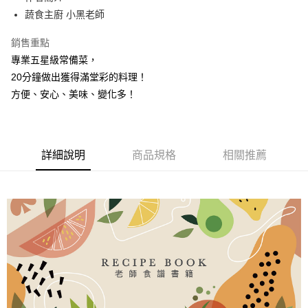
華南商業銀行
彰化商業銀行
蔬食主廚 小黑老師
Apple Pay
上海商業儲蓄銀行
台北富邦商業銀行
國泰世華商業銀行
兆豐國際商業銀行
悠遊付
銷售重點
臺灣中小企業銀行
台中商業銀行
專業五星級常備菜，
匯豐（台灣）商業銀行
華泰商業銀行
AFTEE先享後付
聯邦商業銀行
遠東國際商業銀行
20分鐘做出獲得滿堂彩的料理！
相關說明
元大商業銀行
永豐商業銀行
方便、安心、美味、變化多！
【關於「AFTEE先享後付」】
玉山商業銀行
星展（台灣）商業銀行
ATM付款
AFTEE先享後付是「在收到商品之後才付款」的支付方式。 讓您購物簡單
台新國際商業銀行
中國信託商業銀行
便利好安心！
台灣樂天信用卡公司
１．簡單：不需註冊會員、不需綁卡、不需儲值。
運送方式
２．便利：只要手機號碼，簡訊認證，即可結帳。
詳細說明
商品規格
相關推薦
３．安心：先確認商品／服務後，再付款。
宅配
每筆NT$130，滿NT$3,000(含以上)免運費
【「AFTEE先享後付」結帳流程】
１．於結帳方式選擇「AFTEE先享後付」後，將跳轉至「AFTEE先享後付」
離島配送
結帳頁面，進行簡訊認證並確認金額後，即可完成結帳。
２．訂單成立數日內，您將收到繳費通知簡訊。
每筆NT$250
３．收到繳費通知簡訊後14天內，點擊此簡訊中的連結，可透過四大超商／
ATM／網路銀行／等多元方式進行付款，方視為交易完成。
※ 請注意：結帳手續完成當下不需立刻繳費，但若您需要取消訂單，請聯絡
購買商品的店家。未經商家同意取消之訂單仍視為有效，需透過AFTEE先享
後付繳納相關費用。
※ 交易是否成功請以「AFTEE先享後付 」之結帳頁面顯示為準，若有關於