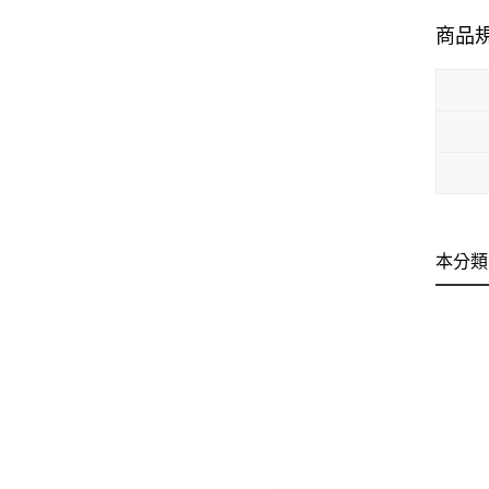
商品
本分類