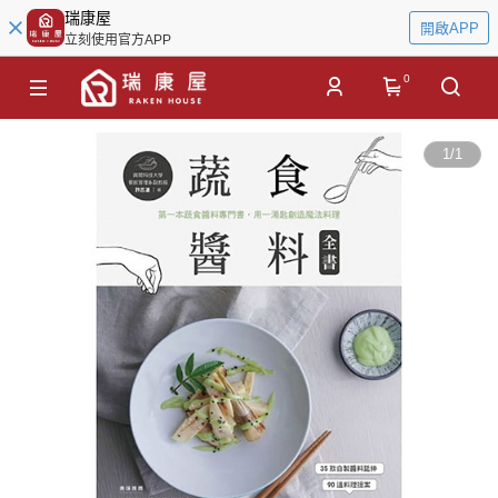
瑞康屋
開啟APP
立刻使用官方APP
0
1
/
1