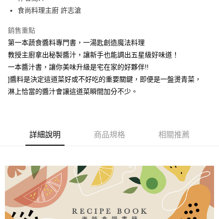
華南商業銀行
彰化商業銀行
食尚料理主廚 許志滄
Apple Pay
上海商業儲蓄銀行
台北富邦商業銀行
國泰世華商業銀行
兆豐國際商業銀行
悠遊付
銷售重點
臺灣中小企業銀行
台中商業銀行
第一本蔬食醬料專門書，一湯匙創造魔法料理
匯豐（台灣）商業銀行
華泰商業銀行
AFTEE先享後付
聯邦商業銀行
遠東國際商業銀行
教授主廚拿出秘製醬汁，讓新手也能調出五星級好味道！
相關說明
元大商業銀行
永豐商業銀行
一本醬汁書，讓你美味升級是宅在家的好夥伴!!
【關於「AFTEE先享後付」】
玉山商業銀行
星展（台灣）商業銀行
ATM付款
]醬料是決定這道菜好或不好吃的重要關鍵，即便是一盤燙青菜，
AFTEE先享後付是「在收到商品之後才付款」的支付方式。 讓您購物簡單
台新國際商業銀行
中國信託商業銀行
便利好安心！
淋上恰當的醬汁會讓這道菜瞬間加分不少。
台灣樂天信用卡公司
１．簡單：不需註冊會員、不需綁卡、不需儲值。
運送方式
２．便利：只要手機號碼，簡訊認證，即可結帳。
３．安心：先確認商品／服務後，再付款。
宅配
每筆NT$130，滿NT$3,000(含以上)免運費
【「AFTEE先享後付」結帳流程】
詳細說明
商品規格
相關推薦
１．於結帳方式選擇「AFTEE先享後付」後，將跳轉至「AFTEE先享後付」
離島配送
結帳頁面，進行簡訊認證並確認金額後，即可完成結帳。
２．訂單成立數日內，您將收到繳費通知簡訊。
每筆NT$250
３．收到繳費通知簡訊後14天內，點擊此簡訊中的連結，可透過四大超商／
ATM／網路銀行／等多元方式進行付款，方視為交易完成。
※ 請注意：結帳手續完成當下不需立刻繳費，但若您需要取消訂單，請聯絡
購買商品的店家。未經商家同意取消之訂單仍視為有效，需透過AFTEE先享
後付繳納相關費用。
※ 交易是否成功請以「AFTEE先享後付 」之結帳頁面顯示為準，若有關於