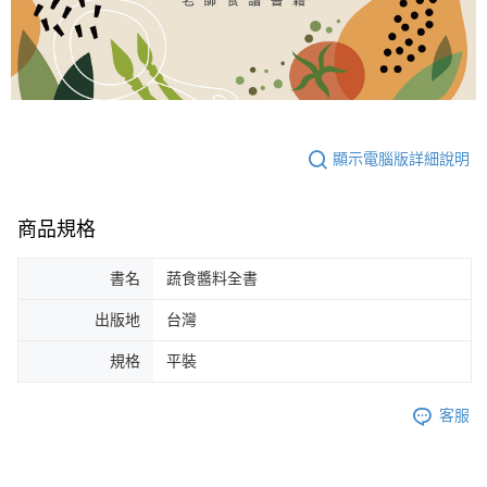
是否繳費成功／繳費後需取消欲退款等相關疑問，請聯繫「AFTEE先享後付
客戶支援中心」
https://netprotections.freshdesk.com/support/home
【注意事項】
１．透過由恩沛科技股份有限公司提供之「AFTEE先享後付」服務完成之交
易，需依本服務之必要範圍內提供個人資料，並將交易相關給付款項請求債
權轉讓予恩沛科技股份有限公司。
２．關於個人資料處理事宜，請瀏覽以下網址：
顯示電腦版詳細說明
https://aftee.tw/terms/#terms3
３．未成年的使用者請事先徵得法定代理人或監護人之同意方可使用
「AFTEE先享後付」，若未經同意申辦者引起之損失，本公司不負相關責
任。
商品規格
４．使用「AFTEE先享後付」時，將依據個別帳號之用戶狀況，依本公司即
時審查核予不同之上限額度；若仍有額度不足之情形，本公司將視審查結果
書名
蔬食醬料全書
請求用戶進行身份認證。
５．嚴禁一人註冊多個帳號或使用他人資訊註冊。若發現惡意使用之情形，
恩沛科技股份有限公司將有權停止該用戶之使用額度並採取法律行動。
出版地
台灣
規格
平裝
客服