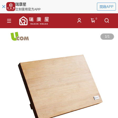
瑞康屋
開啟APP
立刻使用官方APP
0
1
/
1