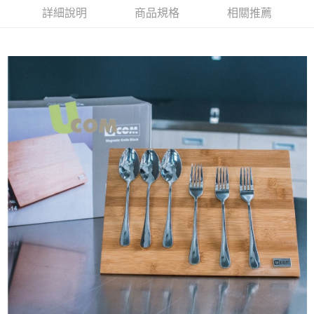
華南商業銀行
彰化商業銀行
詳細說明
商品規格
相關推薦
Apple Pay
上海商業儲蓄銀行
台北富邦商業銀行
國泰世華商業銀行
兆豐國際商業銀行
悠遊付
臺灣中小企業銀行
台中商業銀行
匯豐（台灣）商業銀行
華泰商業銀行
AFTEE先享後付
聯邦商業銀行
遠東國際商業銀行
相關說明
元大商業銀行
永豐商業銀行
【關於「AFTEE先享後付」】
玉山商業銀行
星展（台灣）商業銀行
ATM付款
AFTEE先享後付是「在收到商品之後才付款」的支付方式。 讓您購物簡單
台新國際商業銀行
中國信託商業銀行
便利好安心！
台灣樂天信用卡公司
１．簡單：不需註冊會員、不需綁卡、不需儲值。
運送方式
２．便利：只要手機號碼，簡訊認證，即可結帳。
３．安心：先確認商品／服務後，再付款。
宅配
每筆NT$130，滿NT$3,000(含以上)免運費
【「AFTEE先享後付」結帳流程】
１．於結帳方式選擇「AFTEE先享後付」後，將跳轉至「AFTEE先享後付」
離島配送
結帳頁面，進行簡訊認證並確認金額後，即可完成結帳。
２．訂單成立數日內，您將收到繳費通知簡訊。
每筆NT$250
３．收到繳費通知簡訊後14天內，點擊此簡訊中的連結，可透過四大超商／
ATM／網路銀行／等多元方式進行付款，方視為交易完成。
※ 請注意：結帳手續完成當下不需立刻繳費，但若您需要取消訂單，請聯絡
購買商品的店家。未經商家同意取消之訂單仍視為有效，需透過AFTEE先享
後付繳納相關費用。
※ 交易是否成功請以「AFTEE先享後付 」之結帳頁面顯示為準，若有關於