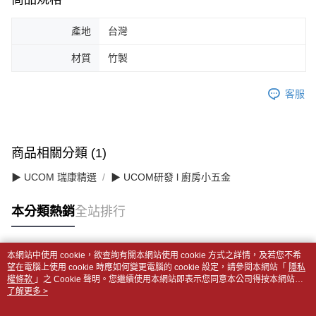
產地
台灣
材質
竹製
客服
商品相關分類 (1)
▶ UCOM 瑞康精選
▶ UCOM研發 l 廚房小五金
本分類熱銷
全站排行
本網站中使用 cookie，欲查詢有關本網站使用 cookie 方式之詳情，及若您不希
熱門標籤
望在電腦上使用 cookie 時應如何變更電腦的 cookie 設定，請參閱本網站「
隱私
權條款
」之 Cookie 聲明。您繼續使用本網站即表示您同意本公司得按本網站使
用條款之 Cookie 聲明使用 cookie。
了解更多 >