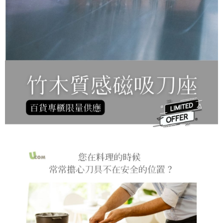
是否繳費成功／繳費後需取消欲退款等相關疑問，請聯繫「AFTEE先享後付
客戶支援中心」
https://netprotections.freshdesk.com/support/home
【注意事項】
１．透過由恩沛科技股份有限公司提供之「AFTEE先享後付」服務完成之交
易，需依本服務之必要範圍內提供個人資料，並將交易相關給付款項請求債
權轉讓予恩沛科技股份有限公司。
２．關於個人資料處理事宜，請瀏覽以下網址：
https://aftee.tw/terms/#terms3
３．未成年的使用者請事先徵得法定代理人或監護人之同意方可使用
「AFTEE先享後付」，若未經同意申辦者引起之損失，本公司不負相關責
任。
４．使用「AFTEE先享後付」時，將依據個別帳號之用戶狀況，依本公司即
時審查核予不同之上限額度；若仍有額度不足之情形，本公司將視審查結果
請求用戶進行身份認證。
５．嚴禁一人註冊多個帳號或使用他人資訊註冊。若發現惡意使用之情形，
恩沛科技股份有限公司將有權停止該用戶之使用額度並採取法律行動。