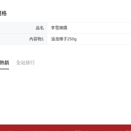
規格
品名
李雪辣嬌
內容物1
油潑辣子250g
熱銷
全站排行