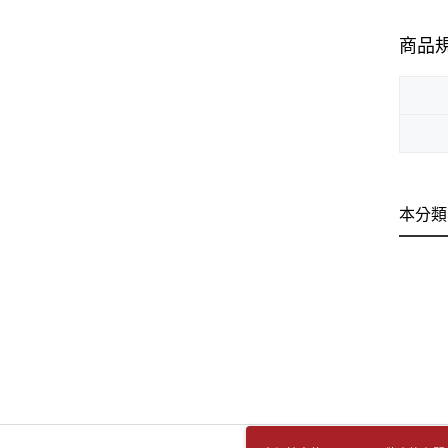
商品
本分類