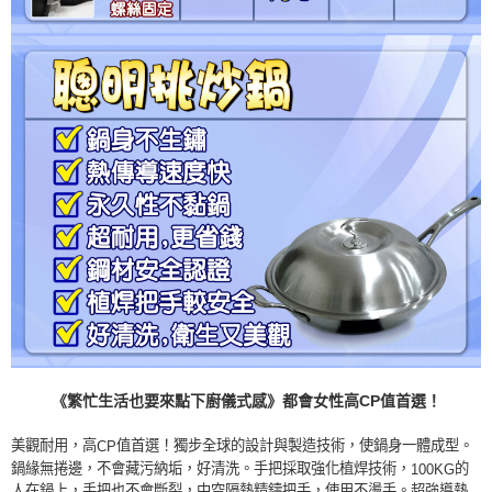
《繁忙生活也要來點下廚儀式感》都會女性高
CP
值首選！
美觀耐用，高
值首選！獨步全球的設計與製造技術，使鍋身一體成型。
CP
鍋緣無捲邊，不會藏污納垢，好清洗。手把採取強化植焊技術，
的
100KG
人在鍋上，手把也不會斷裂，中空隔熱精鑄把手，使用不燙手。超強導熱