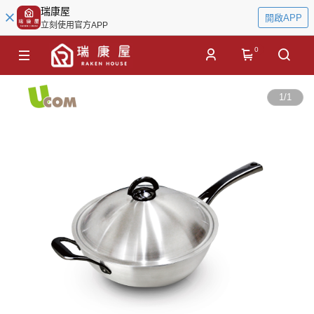
瑞康屋
開啟APP
立刻使用官方APP
0
1
/
1