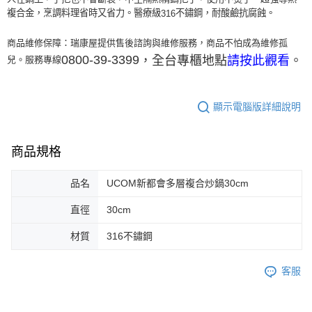
複合金，烹調料理省時又省力。醫療級
不鏽鋼，耐酸鹼抗腐蝕。
316
商品維修保障：瑞康屋提供售後諮詢與維修服務，商品不怕成為維修孤
0800-39-3399
，全台專櫃地點
。
請按此觀看
兒。服務專線
顯示電腦版詳細說明
商品規格
品名
UCOM新都會多層複合炒鍋30cm
直徑
30cm
材質
316不鏽鋼
客服