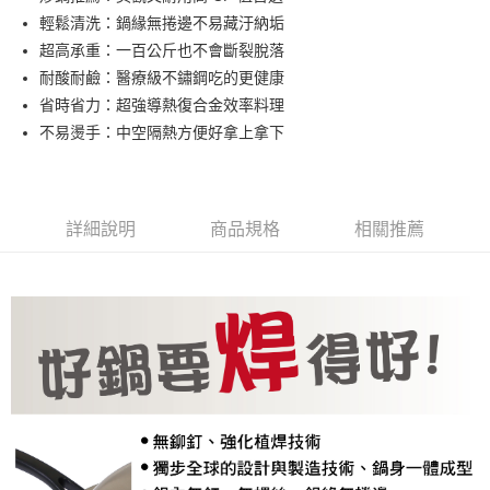
華南商業銀行
彰化商業銀行
輕鬆清洗：鍋緣無捲邊不易藏汙納垢
Apple Pay
上海商業儲蓄銀行
台北富邦商業銀行
國泰世華商業銀行
兆豐國際商業銀行
超高承重：一百公斤也不會斷裂脫落
悠遊付
臺灣中小企業銀行
台中商業銀行
耐酸耐鹼：醫療級不鏽鋼吃的更健康
匯豐（台灣）商業銀行
華泰商業銀行
省時省力：超強導熱復合金效率料理
AFTEE先享後付
聯邦商業銀行
遠東國際商業銀行
不易燙手：中空隔熱方便好拿上拿下
相關說明
元大商業銀行
永豐商業銀行
【關於「AFTEE先享後付」】
玉山商業銀行
星展（台灣）商業銀行
ATM付款
AFTEE先享後付是「在收到商品之後才付款」的支付方式。 讓您購物簡單
台新國際商業銀行
中國信託商業銀行
便利好安心！
台灣樂天信用卡公司
１．簡單：不需註冊會員、不需綁卡、不需儲值。
運送方式
詳細說明
商品規格
相關推薦
２．便利：只要手機號碼，簡訊認證，即可結帳。
３．安心：先確認商品／服務後，再付款。
宅配
每筆NT$130，滿NT$3,000(含以上)免運費
【「AFTEE先享後付」結帳流程】
１．於結帳方式選擇「AFTEE先享後付」後，將跳轉至「AFTEE先享後付」
離島配送
結帳頁面，進行簡訊認證並確認金額後，即可完成結帳。
２．訂單成立數日內，您將收到繳費通知簡訊。
每筆NT$250
３．收到繳費通知簡訊後14天內，點擊此簡訊中的連結，可透過四大超商／
ATM／網路銀行／等多元方式進行付款，方視為交易完成。
※ 請注意：結帳手續完成當下不需立刻繳費，但若您需要取消訂單，請聯絡
購買商品的店家。未經商家同意取消之訂單仍視為有效，需透過AFTEE先享
後付繳納相關費用。
※ 交易是否成功請以「AFTEE先享後付 」之結帳頁面顯示為準，若有關於