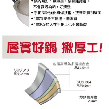
是否繳費成功／繳費後需取消欲退款等相關疑問，請聯繫「AFTEE先享後付
客戶支援中心」
https://netprotections.freshdesk.com/support/home
【注意事項】
１．透過由恩沛科技股份有限公司提供之「AFTEE先享後付」服務完成之交
易，需依本服務之必要範圍內提供個人資料，並將交易相關給付款項請求債
權轉讓予恩沛科技股份有限公司。
２．關於個人資料處理事宜，請瀏覽以下網址：
https://aftee.tw/terms/#terms3
３．未成年的使用者請事先徵得法定代理人或監護人之同意方可使用
「AFTEE先享後付」，若未經同意申辦者引起之損失，本公司不負相關責
任。
４．使用「AFTEE先享後付」時，將依據個別帳號之用戶狀況，依本公司即
時審查核予不同之上限額度；若仍有額度不足之情形，本公司將視審查結果
請求用戶進行身份認證。
５．嚴禁一人註冊多個帳號或使用他人資訊註冊。若發現惡意使用之情形，
恩沛科技股份有限公司將有權停止該用戶之使用額度並採取法律行動。