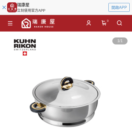
瑞康屋
開啟APP
立刻使用官方APP
0
1
/
1