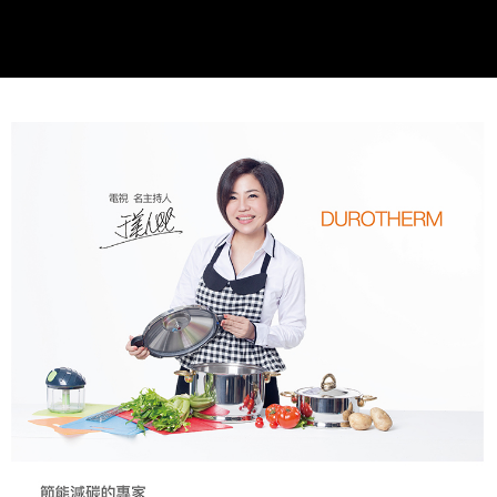
是否繳費成功／繳費後需取消欲退款等相關疑問，請聯繫「AFTEE先享後付
客戶支援中心」
https://netprotections.freshdesk.com/support/home
【注意事項】
１．透過由恩沛科技股份有限公司提供之「AFTEE先享後付」服務完成之交
易，需依本服務之必要範圍內提供個人資料，並將交易相關給付款項請求債
權轉讓予恩沛科技股份有限公司。
２．關於個人資料處理事宜，請瀏覽以下網址：
https://aftee.tw/terms/#terms3
３．未成年的使用者請事先徵得法定代理人或監護人之同意方可使用
「AFTEE先享後付」，若未經同意申辦者引起之損失，本公司不負相關責
任。
４．使用「AFTEE先享後付」時，將依據個別帳號之用戶狀況，依本公司即
時審查核予不同之上限額度；若仍有額度不足之情形，本公司將視審查結果
請求用戶進行身份認證。
５．嚴禁一人註冊多個帳號或使用他人資訊註冊。若發現惡意使用之情形，
恩沛科技股份有限公司將有權停止該用戶之使用額度並採取法律行動。