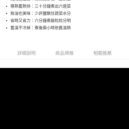
華南商業銀行
彰化商業銀行
導熱蓄熱快：三十分鐘煮出六道菜
Apple Pay
上海商業儲蓄銀行
台北富邦商業銀行
國泰世華商業銀行
兆豐國際商業銀行
無油也美味：少許鹽鎖住蔬菜水分
悠遊付
臺灣中小企業銀行
台中商業銀行
省時又省力：六分鐘煮飯粒粒分明
匯豐（台灣）商業銀行
華泰商業銀行
蓄溫不冷掉：煮後兩小時依舊溫熱
AFTEE先享後付
聯邦商業銀行
遠東國際商業銀行
相關說明
元大商業銀行
永豐商業銀行
【關於「AFTEE先享後付」】
玉山商業銀行
星展（台灣）商業銀行
ATM付款
AFTEE先享後付是「在收到商品之後才付款」的支付方式。 讓您購物簡單
台新國際商業銀行
中國信託商業銀行
便利好安心！
詳細說明
商品規格
相關推薦
台灣樂天信用卡公司
１．簡單：不需註冊會員、不需綁卡、不需儲值。
運送方式
２．便利：只要手機號碼，簡訊認證，即可結帳。
３．安心：先確認商品／服務後，再付款。
宅配
每筆NT$130，滿NT$3,000(含以上)免運費
【「AFTEE先享後付」結帳流程】
１．於結帳方式選擇「AFTEE先享後付」後，將跳轉至「AFTEE先享後付」
離島配送
結帳頁面，進行簡訊認證並確認金額後，即可完成結帳。
２．訂單成立數日內，您將收到繳費通知簡訊。
每筆NT$250
３．收到繳費通知簡訊後14天內，點擊此簡訊中的連結，可透過四大超商／
ATM／網路銀行／等多元方式進行付款，方視為交易完成。
※ 請注意：結帳手續完成當下不需立刻繳費，但若您需要取消訂單，請聯絡
購買商品的店家。未經商家同意取消之訂單仍視為有效，需透過AFTEE先享
後付繳納相關費用。
※ 交易是否成功請以「AFTEE先享後付 」之結帳頁面顯示為準，若有關於