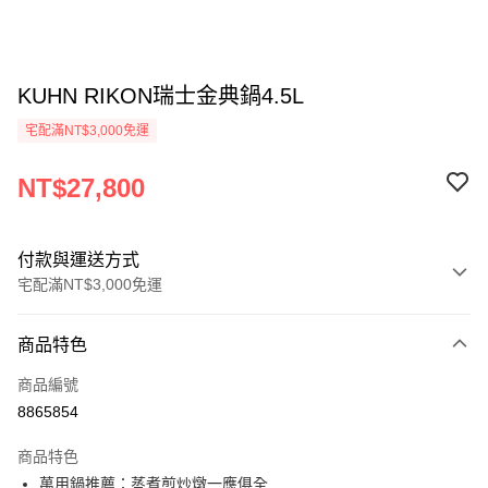
KUHN RIKON瑞士金典鍋4.5L
宅配滿NT$3,000免運
NT$27,800
付款與運送方式
宅配滿NT$3,000免運
付款方式
商品特色
信用卡一次付款
商品編號
信用卡分期付款
8865854
3 期 0 利率 每期
NT$9,266
21家銀行
商品特色
合作金庫商業銀行
第一商業銀行
LINE Pay
萬用鍋推薦：蒸煮煎炒燉一應俱全