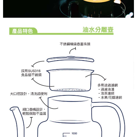
是否繳費成功／繳費後需取消欲退款等相關疑問，請聯繫「AFTEE先享後付
客戶支援中心」
https://netprotections.freshdesk.com/support/home
【注意事項】
１．透過由恩沛科技股份有限公司提供之「AFTEE先享後付」服務完成之交
易，需依本服務之必要範圍內提供個人資料，並將交易相關給付款項請求債
權轉讓予恩沛科技股份有限公司。
２．關於個人資料處理事宜，請瀏覽以下網址：
https://aftee.tw/terms/#terms3
３．未成年的使用者請事先徵得法定代理人或監護人之同意方可使用
「AFTEE先享後付」，若未經同意申辦者引起之損失，本公司不負相關責
任。
４．使用「AFTEE先享後付」時，將依據個別帳號之用戶狀況，依本公司即
時審查核予不同之上限額度；若仍有額度不足之情形，本公司將視審查結果
請求用戶進行身份認證。
５．嚴禁一人註冊多個帳號或使用他人資訊註冊。若發現惡意使用之情形，
恩沛科技股份有限公司將有權停止該用戶之使用額度並採取法律行動。