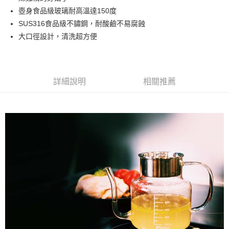
華南商業銀行
彰化商業銀行
壺身食品級玻璃耐高溫達150度
Apple Pay
上海商業儲蓄銀行
台北富邦商業銀行
國泰世華商業銀行
兆豐國際商業銀行
SUS316食品級不鏽鋼，耐酸鹼不易腐蝕
悠遊付
臺灣中小企業銀行
台中商業銀行
大口徑設計，清洗超方便
匯豐（台灣）商業銀行
華泰商業銀行
AFTEE先享後付
聯邦商業銀行
遠東國際商業銀行
相關說明
元大商業銀行
永豐商業銀行
【關於「AFTEE先享後付」】
玉山商業銀行
星展（台灣）商業銀行
詳細說明
相關推薦
ATM付款
AFTEE先享後付是「在收到商品之後才付款」的支付方式。 讓您購物簡單
台新國際商業銀行
中國信託商業銀行
便利好安心！
台灣樂天信用卡公司
１．簡單：不需註冊會員、不需綁卡、不需儲值。
運送方式
２．便利：只要手機號碼，簡訊認證，即可結帳。
３．安心：先確認商品／服務後，再付款。
宅配
每筆NT$130，滿NT$3,000(含以上)免運費
【「AFTEE先享後付」結帳流程】
１．於結帳方式選擇「AFTEE先享後付」後，將跳轉至「AFTEE先享後付」
離島配送
結帳頁面，進行簡訊認證並確認金額後，即可完成結帳。
２．訂單成立數日內，您將收到繳費通知簡訊。
每筆NT$250
３．收到繳費通知簡訊後14天內，點擊此簡訊中的連結，可透過四大超商／
ATM／網路銀行／等多元方式進行付款，方視為交易完成。
※ 請注意：結帳手續完成當下不需立刻繳費，但若您需要取消訂單，請聯絡
購買商品的店家。未經商家同意取消之訂單仍視為有效，需透過AFTEE先享
後付繳納相關費用。
※ 交易是否成功請以「AFTEE先享後付 」之結帳頁面顯示為準，若有關於