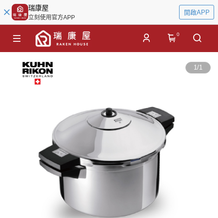
瑞康屋
開啟APP
立刻使用官方APP
0
1
/
1