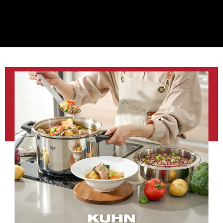
是否繳費成功／繳費後需取消欲退款等相關疑問，請聯繫「AFTEE先享後付
客戶支援中心」
https://netprotections.freshdesk.com/support/home
【注意事項】
１．透過由恩沛科技股份有限公司提供之「AFTEE先享後付」服務完成之交
易，需依本服務之必要範圍內提供個人資料，並將交易相關給付款項請求債
權轉讓予恩沛科技股份有限公司。
２．關於個人資料處理事宜，請瀏覽以下網址：
https://aftee.tw/terms/#terms3
３．未成年的使用者請事先徵得法定代理人或監護人之同意方可使用
「AFTEE先享後付」，若未經同意申辦者引起之損失，本公司不負相關責
任。
４．使用「AFTEE先享後付」時，將依據個別帳號之用戶狀況，依本公司即
時審查核予不同之上限額度；若仍有額度不足之情形，本公司將視審查結果
請求用戶進行身份認證。
５．嚴禁一人註冊多個帳號或使用他人資訊註冊。若發現惡意使用之情形，
恩沛科技股份有限公司將有權停止該用戶之使用額度並採取法律行動。