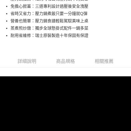
華南商業銀行
彰化商業銀行
免擔心掀蓋：三道專利設計過壓後安全洩壓
Apple Pay
上海商業儲蓄銀行
台北富邦商業銀行
國泰世華商業銀行
兆豐國際商業銀行
省時又省力：壓力鍋煮飯只要一分鐘就Q彈
悠遊付
臺灣中小企業銀行
台中商業銀行
營養也簡單：壓力鍋食譜輕鬆駕馭美味上桌
匯豐（台灣）商業銀行
華泰商業銀行
蒸煮煎炒燉：獨步全球懸掛式配件一鍋多菜
AFTEE先享後付
聯邦商業銀行
遠東國際商業銀行
耐用省維修：瑞士原裝製造十年保固有保證
相關說明
元大商業銀行
永豐商業銀行
【關於「AFTEE先享後付」】
玉山商業銀行
星展（台灣）商業銀行
ATM付款
AFTEE先享後付是「在收到商品之後才付款」的支付方式。 讓您購物簡單
台新國際商業銀行
中國信託商業銀行
便利好安心！
台灣樂天信用卡公司
１．簡單：不需註冊會員、不需綁卡、不需儲值。
運送方式
詳細說明
商品規格
相關推薦
２．便利：只要手機號碼，簡訊認證，即可結帳。
３．安心：先確認商品／服務後，再付款。
宅配
每筆NT$130，滿NT$3,000(含以上)免運費
【「AFTEE先享後付」結帳流程】
１．於結帳方式選擇「AFTEE先享後付」後，將跳轉至「AFTEE先享後付」
離島配送
結帳頁面，進行簡訊認證並確認金額後，即可完成結帳。
２．訂單成立數日內，您將收到繳費通知簡訊。
每筆NT$250
３．收到繳費通知簡訊後14天內，點擊此簡訊中的連結，可透過四大超商／
ATM／網路銀行／等多元方式進行付款，方視為交易完成。
※ 請注意：結帳手續完成當下不需立刻繳費，但若您需要取消訂單，請聯絡
購買商品的店家。未經商家同意取消之訂單仍視為有效，需透過AFTEE先享
後付繳納相關費用。
※ 交易是否成功請以「AFTEE先享後付 」之結帳頁面顯示為準，若有關於